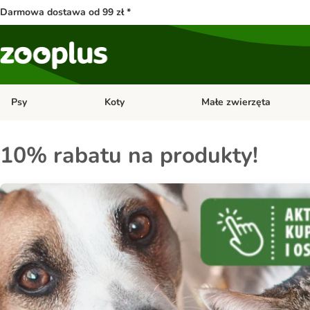
Darmowa dostawa od 99 zł *
Psy
Koty
Małe zwierzęta
Otwórz menu kategorii: Psy
Otwórz menu kategorii: Kot
10% rabatu na produkty!