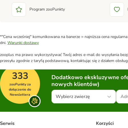
Program zooPunkty
*"Cena wcześniej" komunikowana na banerze = najniższa cena regularna 
dni.
Warunki dostawy
zooplus ma prawo wykorzystywać Twój adres e-mail do wysyłania bezpo
przesyłu zgodnie z taryfą podstawową, kontaktując się z działem obsługi
333
Dodatkowo ekskluzywne ofer
nowych klientów)
zooPunkty za
dołączenie do
Newslettera
Wybierz zwierzę
Serwis
Korzyści