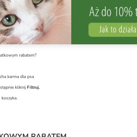
dodatkowym rabatem?
ucha karma dla psa
astępnie kliknij
Filtruj.
o koszyka.
ATKOWYM RABATEM