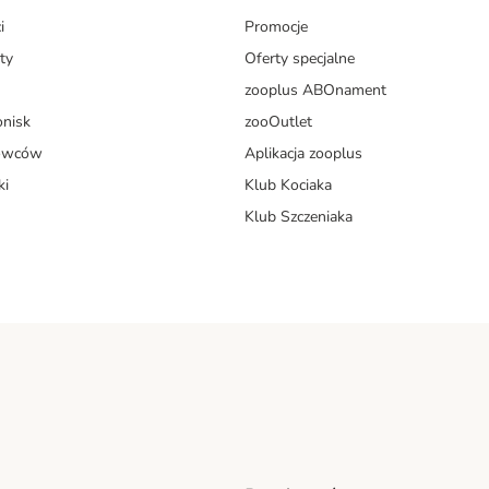
i
Promocje
ty
Oferty specjalne
zooplus ABOnament
onisk
zooOutlet
dowców
Aplikacja zooplus
ki
Klub Kociaka
Klub Szczeniaka