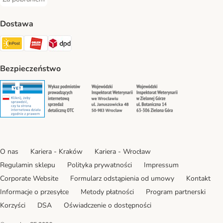
Za pobraniem Payment Method
Dostawa
Paczkomat® Shipping Method
ORLEN Paczka Shipping Method
DPD Shipping Method
Bezpieczeństwo
Security
Security
Security
Security
O nas
Kariera - Kraków
Kariera - Wrocław
Regulamin sklepu
Polityka prywatności
Impressum
Corporate Website
Formularz odstąpienia od umowy
Kontakt
Informacje o przesyłce
Metody płatności
Program partnerski
Korzyści
DSA
Oświadczenie o dostępności