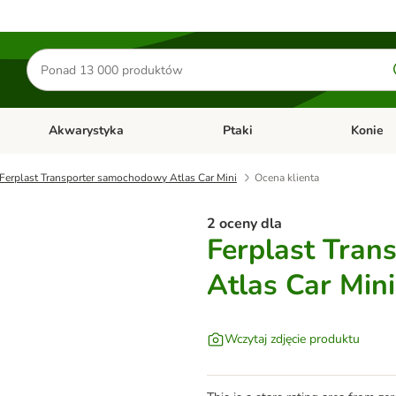
Szukaj
produktów
Akwarystyka
Ptaki
Konie
y
Otwórz menu kategorii: Małe zwierzęta
Otwórz menu kategorii: Akwaryst
Otwórz men
Ferplast Transporter samochodowy Atlas Car Mini
Ocena klienta
2 oceny dla
Ferplast Tra
Atlas Car Mini
Wczytaj zdjęcie produktu