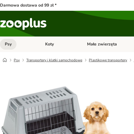
Darmowa dostawa od 99 zł *
Psy
Koty
Małe zwierzęta
Otwórz menu kategorii: Psy
Otwórz menu kategorii: Kot
Psy
Transportery i klatki samochodowe
Plastikowe transportery