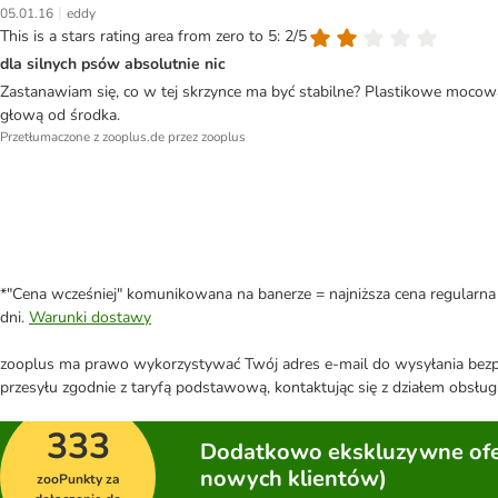
|
05.01.16
eddy
This is a stars rating area from zero to 5: 2/5
dla silnych psów absolutnie nic
Zastanawiam się, co w tej skrzynce ma być stabilne? Plastikowe mocowa
głową od środka.
Przetłumaczone z zooplus.de przez zooplus
*"Cena wcześniej" komunikowana na banerze = najniższa cena regularna 
dni.
Warunki dostawy
zooplus ma prawo wykorzystywać Twój adres e-mail do wysyłania bezpo
przesyłu zgodnie z taryfą podstawową, kontaktując się z działem obsługi
333
Dodatkowo ekskluzywne ofer
nowych klientów)
zooPunkty za