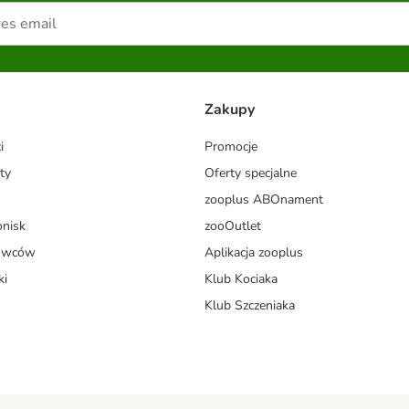
Zakupy
i
Promocje
ty
Oferty specjalne
zooplus ABOnament
onisk
zooOutlet
dowców
Aplikacja zooplus
ki
Klub Kociaka
Klub Szczeniaka