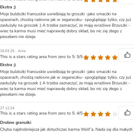
Ekstra ;)
Moje buldożki francuskie uwielbiają te groszki -jako smaczki na
spacerach, chodzą radosne jak w zegareczku- spoglądając tylko, czy już
zasłużyły na groszek :) A trzeba zaznaczyć, że mają wrażliwe Brzuszki -
wiec ta karma musi mieć naprawdę dobry skład, bo nic się złego z
piesełami nie dzieje.
|
16.03.25
Ania
This is a stars rating area from zero to 5: 5/5
Ekstra ;)
Moje buldożki francuskie uwielbiają te groszki -jako smaczki na
spacerach, chodzą radosne jak w zegareczku- spoglądając tylko, czy już
zasłużyły na groszek :) A trzeba zaznaczyć, że mają wrażliwe Brzuszki -
wiec ta karma musi mieć naprawdę dobry skład, bo nic się złego z
piesełami nie dzieje.
27.12.24
This is a stars rating area from zero to 5: 4/5
Drobne granulki
Chyba najdrobniejsza jak dotychczas karma Wolf’a. Nada się dla małych