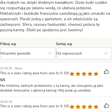
dla małych ras dzięki drobnym kawałkom. Duże kulki szybko
się rozpuchają po zalaniu wodą, co ułatwia jedzenie.
Maltańczyki i buldożki francuskie uwielbiają ją jako smaczki na
spacerach. Pieski jedzą z apetytem, a ich właściciele są
zachwyceni. Shira, rasowy haskundel, również poleca tę
pyszną karmę. Efekt po zjedzeniu jest świetny!
Filtruj wg
Sortuj wg
|
31.03.26
Basia
This is a stars rating area from zero to 5: 5/5
5/5
Nie mieliśmy żadnych problemów z tą karmą, ale stosujemy ją jako
dodatek (mieszamy z główną karmą). Mój psiak ją uwielbia
28.03.26
This is a stars rating area from zero to 5: 5/5