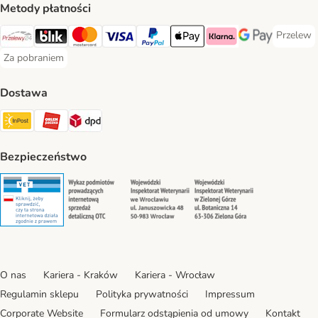
Metody płatności
Przelew
Przelew 
Przelewy24 Payment Method
Blik Payment Method
MasterCard Payment Method
Visa Payment Method
PayPal Payment Method
Apple Pay Payment Method
Klarna Payment Method
Google Pay Paym
Za pobraniem
Za pobraniem Payment Method
Dostawa
Paczkomat® Shipping Method
ORLEN Paczka Shipping Method
DPD Shipping Method
Bezpieczeństwo
Security
Security
Security
Security
O nas
Kariera - Kraków
Kariera - Wrocław
Regulamin sklepu
Polityka prywatności
Impressum
Corporate Website
Formularz odstąpienia od umowy
Kontakt