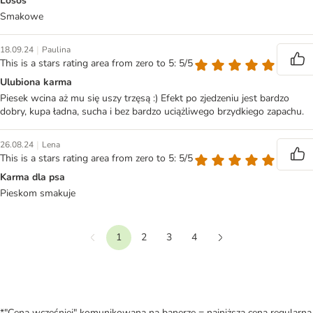
Losos
Smakowe
|
18.09.24
Paulina
This is a stars rating area from zero to 5: 5/5
Ulubiona karma
Piesek wcina aż mu się uszy trzęsą :) Efekt po zjedzeniu jest bardzo
dobry, kupa ładna, sucha i bez bardzo uciążliwego brzydkiego zapachu.
|
26.08.24
Lena
This is a stars rating area from zero to 5: 5/5
Karma dla psa
Pieskom smakuje
1
2
3
4
Wstecz
Dalej
*"Cena wcześniej" komunikowana na banerze = najniższa cena regularna