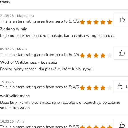
trafiły
|
21.08.25
Magdalena
This is a stars rating area from zero to 5: 5/5
Zjadana w mig
Mojemu psiakowi baardzo smakuje, karma znika w mgnieniu oka.
|
05.07.25
MireLa
This is a stars rating area from zero to 5: 4/5
Wolf of Wilderness - bez zbóż
Bardzo rybny zapach: dla piesków, które lubią "ryby".
15.05.25
1
This is a stars rating area from zero to 5: 4/5
wolf wilderness
Duże kulki karmy pies smacznie je i szybko sie rozpuchaja po zalaniu
sosem lub wodą
|
16.03.25
Ania
This is a stars rating area from zero to 5: 5/5