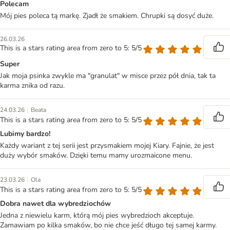
Polecam
Mój pies poleca tą markę. Zjadł że smakiem. Chrupki są dosyć duże.
26.03.26
This is a stars rating area from zero to 5: 5/5
Super
Jak moja psinka zwykle ma "granulat" w misce przez pół dnia, tak ta
karma znika od razu.
|
24.03.26
Beata
This is a stars rating area from zero to 5: 5/5
Lubimy bardzo!
Każdy wariant z tej serii jest przysmakiem mojej Kiary. Fajnie, że jest
duży wybór smaków. Dzięki temu mamy urozmaicone menu.
|
23.03.26
Ola
This is a stars rating area from zero to 5: 5/5
Dobra nawet dla wybredziochów
Jedna z niewielu karm, którą mój pies wybredzioch akceptuje.
Zamawiam po kilka smaków, bo nie chce jeść długo tej samej karmy.