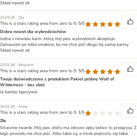
Skład nawet ok
|
23.03.26
Ola
This is a stars rating area from zero to 5: 5/5
Dobra nawet dla wybredziochów
Jedna z niewielu karm, którą mój pies wybredzioch akceptuje.
Zamawiam po kilka smaków, bo nie chce jeść długo tej samej karmy.
Skład nawet ok
|
23.03.26
Wojciech
This is a stars rating area from zero to 5: 5/5
Twoje doświadczenia z produktem Pakiet próbny Wolf of
Wilderness - bez zbóż
Je bardzo łapczywie
|
16.02.26
Anna
This is a stars rating area from zero to 5: 1/5
Złe
Strasznie twarde. Mój pies ,który ma zdrowe zęby ledwo to przegryza. Z
tego powodu nie chce jeść. Albo takie są, a może poprostu się takie