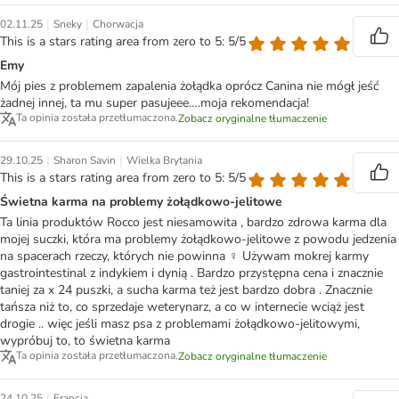
|
|
02.11.25
Sneky
Chorwacja
This is a stars rating area from zero to 5: 5/5
Emy
Mój pies z problemem zapalenia żołądka oprócz Canina nie mógł jeść
żadnej innej, ta mu super pasujeee….moja rekomendacja!
Ta opinia została przetłumaczona.
Zobacz oryginalne tłumaczenie
|
|
29.10.25
Sharon Savin
Wielka Brytania
This is a stars rating area from zero to 5: 5/5
Świetna karma na problemy żołądkowo-jelitowe
Ta linia produktów Rocco jest niesamowita , bardzo zdrowa karma dla
mojej suczki, która ma problemy żołądkowo-jelitowe z powodu jedzenia
na spacerach rzeczy, których nie powinna ‍♀️ Używam mokrej karmy
gastrointestinal z indykiem i dynią . Bardzo przystępna cena i znacznie
taniej za x 24 puszki, a sucha karma też jest bardzo dobra . Znacznie
tańsza niż to, co sprzedaje weterynarz, a co w internecie wciąż jest
drogie .. więc jeśli masz psa z problemami żołądkowo-jelitowymi,
wypróbuj to, to świetna karma
Ta opinia została przetłumaczona.
Zobacz oryginalne tłumaczenie
|
24.10.25
Francja