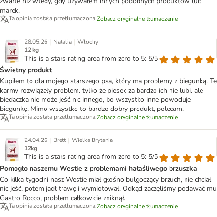
zwarte niż wtedy, gdy używałem innych podobnych produktów lub
marek.
Ta opinia została przetłumaczona.
Zobacz oryginalne tłumaczenie
|
|
28.05.26
Natalia
Włochy
12 kg
This is a stars rating area from zero to 5: 5/5
Świetny produkt
Kupiłem to dla mojego starszego psa, który ma problemy z biegunką. Te
karmy rozwiązały problem, tylko że piesek za bardzo ich nie lubi, ale
biedaczka nie może jeść nic innego, bo wszystko inne powoduje
biegunkę. Mimo wszystko to bardzo dobry produkt, polecam.
Ta opinia została przetłumaczona.
Zobacz oryginalne tłumaczenie
|
|
24.04.26
Brett
Wielka Brytania
12kg
This is a stars rating area from zero to 5: 5/5
Pomogło naszemu Westie z problemami hałaśliwego brzuszka
Co kilka tygodni nasz Westie miał głośno bulgoczący brzuch, nie chciał
nic jeść, potem jadł trawę i wymiotował. Odkąd zaczęliśmy podawać mu
Gastro Rocco, problem całkowicie zniknął.
Ta opinia została przetłumaczona.
Zobacz oryginalne tłumaczenie