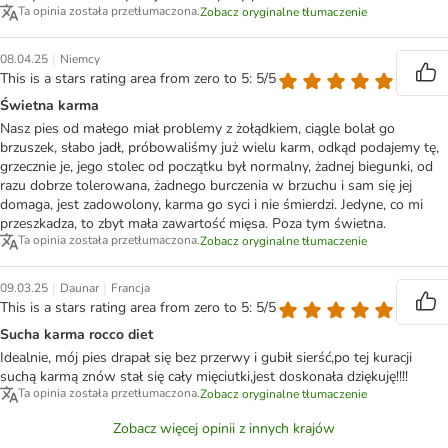
Ta opinia została przetłumaczona.
Zobacz oryginalne tłumaczenie
|
08.04.25
Niemcy
This is a stars rating area from zero to 5: 5/5
Świetna karma
Nasz pies od małego miał problemy z żołądkiem, ciągle bolał go
brzuszek, słabo jadł, próbowaliśmy już wielu karm, odkąd podajemy tę,
grzecznie je, jego stolec od początku był normalny, żadnej biegunki, od
razu dobrze tolerowana, żadnego burczenia w brzuchu i sam się jej
domaga, jest zadowolony, karma go syci i nie śmierdzi. Jedyne, co mi
przeszkadza, to zbyt mała zawartość mięsa. Poza tym świetna.
Ta opinia została przetłumaczona.
Zobacz oryginalne tłumaczenie
|
|
09.03.25
Daunar
Francja
This is a stars rating area from zero to 5: 5/5
Sucha karma rocco diet
Idealnie, mój pies drapał się bez przerwy i gubił sierść,po tej kuracji
suchą karmą znów stał się cały mięciutki,jest doskonała dziękuję!!!!
Ta opinia została przetłumaczona.
Zobacz oryginalne tłumaczenie
Zobacz więcej opinii z innych krajów