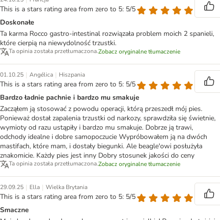
This is a stars rating area from zero to 5: 5/5
Doskonałe
Ta karma Rocco gastro-intestinal rozwiązała problem moich 2 spanieli,
które cierpią na niewydolność trzustki.
Ta opinia została przetłumaczona.
Zobacz oryginalne tłumaczenie
|
|
01.10.25
Angélica
Hiszpania
This is a stars rating area from zero to 5: 5/5
Bardzo ładnie pachnie i bardzo mu smakuje
Zacząłem ją stosować z powodu operacji, którą przeszedł mój pies.
Ponieważ dostał zapalenia trzustki od narkozy, sprawdziła się świetnie,
wymioty od razu ustąpiły i bardzo mu smakuje. Dobrze ją trawi,
odchody idealne i dobre samopoczucie Wypróbowałem ją na dwóch
mastifach, które mam, i dostały biegunki. Ale beagle'owi posłużyła
znakomicie. Każdy pies jest inny Dobry stosunek jakości do ceny
Ta opinia została przetłumaczona.
Zobacz oryginalne tłumaczenie
|
|
29.09.25
Ella
Wielka Brytania
This is a stars rating area from zero to 5: 5/5
Smaczne