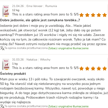
|
|
21.04.26
Erna Verveer
Rumunia
12 kg
This is a stars rating area from zero to 5: 5/5
Dobre jedzenie, ale gdzie jest zamykana torebka...?
Jedzenie jest dobre i moje psy je uwielbiają. Ale... Macie jakieś
wskazówki, jak otworzyć worek (12 kg) tak, żeby dało się go potem
zamknąć? Przerobiłem już 15 worków i nigdy mi się nie udało. Zawsze
kończy się na tym, że całkowicie rozcinam worek. Tylko ja tak mam? Co
robię źle? Nawet ostrymi nożyczkami nie mogę przebić się przez zgrzew.
Ta opinia została przetłumaczona.
Zobacz oryginalne tłumaczenie
|
|
31.03.26
Nataliya
Włochy
1 kg
This is a stars rating area from zero to 5: 5/5
Świetny produkt
Mam psa w wieku 13 i pół roku. To szwajcarski owczarek, waży około
50 kg. Na starość stał się nietolerancyjny na wszystko poza jednym
rodzajem bezzbożowej karmy. Wszystko, nawet ryż, powoduje u niego
biegunkę. A do tego jego dotychczasowa karma zniknęła ze sklepów, już
jej nie produkują. Próbowałem trzech różnych rodzajów karmy i ta
wydaje się najlepsza.
Ta opinia została przetłumaczona.
Zobacz oryginalne tłumaczenie