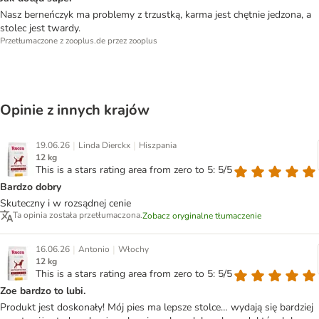
Nasz berneńczyk ma problemy z trzustką, karma jest chętnie jedzona, a
stolec jest twardy.
Przetłumaczone z zooplus.de przez zooplus
Opinie z innych krajów
|
|
19.06.26
Linda Dierckx
Hiszpania
12 kg
This is a stars rating area from zero to 5: 5/5
Bardzo dobry
Skuteczny i w rozsądnej cenie
Ta opinia została przetłumaczona.
Zobacz oryginalne tłumaczenie
|
|
16.06.26
Antonio
Włochy
12 kg
This is a stars rating area from zero to 5: 5/5
Zoe bardzo to lubi.
Produkt jest doskonały! Mój pies ma lepsze stolce… wydają się bardziej