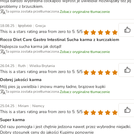
Moja bardzo wybredna cockapoo wprost je uwielbia! Rozwiązały też jej
problemy z brzuszkiem.
Ta opinia została przetłumaczona.
Zobacz oryginalne tłumaczenie
|
|
18.08.25
Ιφιγένεια
Grecja
This is a stars rating area from zero to 5: 5/5
Rocco Diet Care Gastro Intestinal Sucha karma z kurczakiem
Najlepsza sucha karma jak dotąd!
Ta opinia została przetłumaczona.
Zobacz oryginalne tłumaczenie
|
|
26.04.25
Ruth
Wielka Brytania
This is a stars rating area from zero to 5: 5/5
Dobrej jakości karma
Mój pies ją uwielbia i znowu mamy ładne, brązowe kupki
Ta opinia została przetłumaczona.
Zobacz oryginalne tłumaczenie
|
|
25.04.25
Miriam
Niemcy
This is a stars rating area from zero to 5: 5/5
Super karma
Od razu pomogła i jest chętnie jedzona nawet przez wybredne niejadki.
Dobry stosunek ceny do jakości Kupimy ponownie