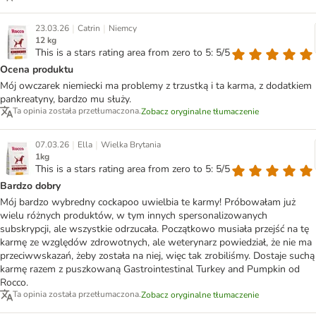
|
|
23.03.26
Catrin
Niemcy
12 kg
This is a stars rating area from zero to 5: 5/5
Ocena produktu
Mój owczarek niemiecki ma problemy z trzustką i ta karma, z dodatkiem
pankreatyny, bardzo mu służy.
Ta opinia została przetłumaczona.
Zobacz oryginalne tłumaczenie
|
|
07.03.26
Ella
Wielka Brytania
1kg
This is a stars rating area from zero to 5: 5/5
Bardzo dobry
Mój bardzo wybredny cockapoo uwielbia te karmy! Próbowałam już
wielu różnych produktów, w tym innych spersonalizowanych
subskrypcji, ale wszystkie odrzucała. Początkowo musiała przejść na tę
karmę ze względów zdrowotnych, ale weterynarz powiedział, że nie ma
przeciwwskazań, żeby została na niej, więc tak zrobiliśmy. Dostaje suchą
karmę razem z puszkowaną Gastrointestinal Turkey and Pumpkin od
Rocco.
Ta opinia została przetłumaczona.
Zobacz oryginalne tłumaczenie