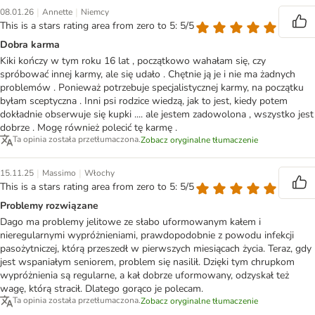
|
|
08.01.26
Annette
Niemcy
This is a stars rating area from zero to 5: 5/5
Dobra karma
Kiki kończy w tym roku 16 lat , początkowo wahałam się, czy
spróbować innej karmy, ale się udało . Chętnie ją je i nie ma żadnych
problemów . Ponieważ potrzebuje specjalistycznej karmy, na początku
byłam sceptyczna . Inni psi rodzice wiedzą, jak to jest, kiedy potem
dokładnie obserwuje się kupki .... ale jestem zadowolona , wszystko jest
dobrze . Mogę również polecić tę karmę .
Ta opinia została przetłumaczona.
Zobacz oryginalne tłumaczenie
|
|
15.11.25
Massimo
Włochy
This is a stars rating area from zero to 5: 5/5
Problemy rozwiązane
Dago ma problemy jelitowe ze słabo uformowanym kałem i
nieregularnymi wypróżnieniami, prawdopodobnie z powodu infekcji
pasożytniczej, którą przeszedł w pierwszych miesiącach życia. Teraz, gdy
jest wspaniałym seniorem, problem się nasilił. Dzięki tym chrupkom
wypróżnienia są regularne, a kał dobrze uformowany, odzyskał też
wagę, którą stracił. Dlatego gorąco je polecam.
Ta opinia została przetłumaczona.
Zobacz oryginalne tłumaczenie