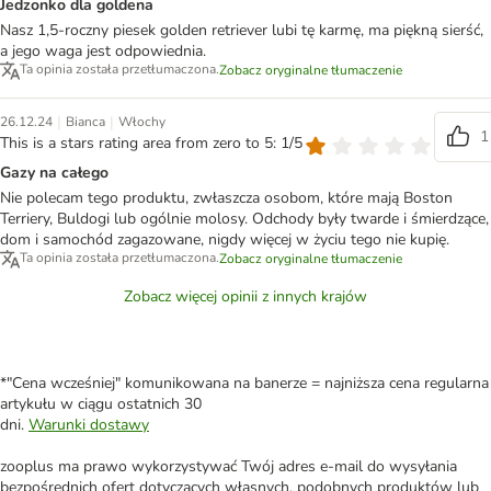
Jedzonko dla goldena
Nasz 1,5-roczny piesek golden retriever lubi tę karmę, ma piękną sierść,
a jego waga jest odpowiednia.
Ta opinia została przetłumaczona.
Zobacz oryginalne tłumaczenie
|
|
26.12.24
Bianca
Włochy
1
This is a stars rating area from zero to 5: 1/5
Gazy na całego
Nie polecam tego produktu, zwłaszcza osobom, które mają Boston
Terriery, Buldogi lub ogólnie molosy. Odchody były twarde i śmierdzące,
dom i samochód zagazowane, nigdy więcej w życiu tego nie kupię.
Ta opinia została przetłumaczona.
Zobacz oryginalne tłumaczenie
Zobacz więcej opinii z innych krajów
*"Cena wcześniej" komunikowana na banerze = najniższa cena regularna
artykułu w ciągu ostatnich 30
dni.
Warunki dostawy
zooplus ma prawo wykorzystywać Twój adres e-mail do wysyłania
bezpośrednich ofert dotyczących własnych, podobnych produktów lub