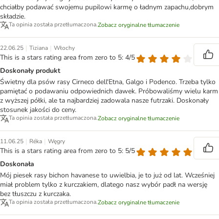
chciałby podawać swojemu pupilowi karmę o ładnym zapachu,dobrym
składzie.
Ta opinia została przetłumaczona.
Zobacz oryginalne tłumaczenie
|
|
22.06.25
Tiziana
Włochy
This is a stars rating area from zero to 5: 4/5
Doskonały produkt
Świetny dla psów rasy Cirneco dell'Etna, Galgo i Podenco. Trzeba tylko
pamiętać o podawaniu odpowiednich dawek. Próbowaliśmy wielu karm
z wyższej półki, ale ta najbardziej zadowala nasze futrzaki. Doskonały
stosunek jakości do ceny.
Ta opinia została przetłumaczona.
Zobacz oryginalne tłumaczenie
|
|
11.06.25
Réka
Węgry
This is a stars rating area from zero to 5: 5/5
Doskonała
Mój piesek rasy bichon havanese to uwielbia, je to już od lat. Wcześniej
miał problem tylko z kurczakiem, dlatego nasz wybór padł na wersję
bez tłuszczu z kurczaka.
Ta opinia została przetłumaczona.
Zobacz oryginalne tłumaczenie