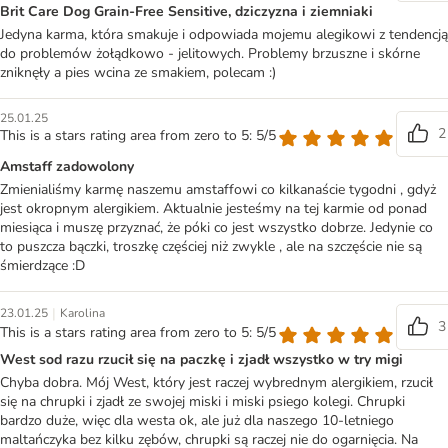
Brit Care Dog Grain-Free Sensitive, dziczyzna i ziemniaki
Jedyna karma, która smakuje i odpowiada mojemu alegikowi z tendencją
do problemów żołądkowo - jelitowych. Problemy brzuszne i skórne
zniknęły a pies wcina ze smakiem, polecam :)
25.01.25
2
This is a stars rating area from zero to 5: 5/5
Amstaff zadowolony
Zmienialiśmy karmę naszemu amstaffowi co kilkanaście tygodni , gdyż
jest okropnym alergikiem. Aktualnie jesteśmy na tej karmie od ponad
miesiąca i muszę przyznać, że póki co jest wszystko dobrze. Jedynie co
to puszcza bączki, troszkę częściej niż zwykle , ale na szczęście nie są
śmierdzące :D
|
23.01.25
Karolina
3
This is a stars rating area from zero to 5: 5/5
West sod razu rzucił się na paczkę i zjadł wszystko w try migi
Chyba dobra. Mój West, który jest raczej wybrednym alergikiem, rzucił
się na chrupki i zjadł ze swojej miski i miski psiego kolegi. Chrupki
bardzo duże, więc dla westa ok, ale już dla naszego 10-letniego
maltańczyka bez kilku zębów, chrupki są raczej nie do ogarnięcia. Na