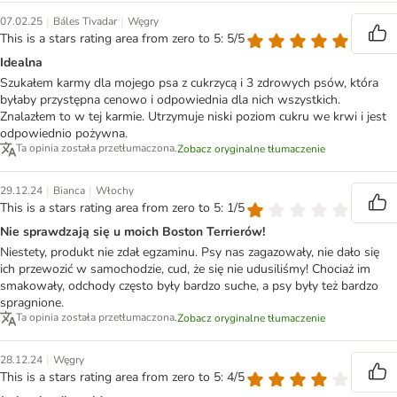
|
|
07.02.25
Báles Tivadar
Węgry
This is a stars rating area from zero to 5: 5/5
Idealna
Szukałem karmy dla mojego psa z cukrzycą i 3 zdrowych psów, która
byłaby przystępna cenowo i odpowiednia dla nich wszystkich.
Znalazłem to w tej karmie. Utrzymuje niski poziom cukru we krwi i jest
odpowiednio pożywna.
Ta opinia została przetłumaczona.
Zobacz oryginalne tłumaczenie
|
|
29.12.24
Bianca
Włochy
This is a stars rating area from zero to 5: 1/5
Nie sprawdzają się u moich Boston Terrierów!
Niestety, produkt nie zdał egzaminu. Psy nas zagazowały, nie dało się
ich przewozić w samochodzie, cud, że się nie udusiliśmy! Chociaż im
smakowały, odchody często były bardzo suche, a psy były też bardzo
spragnione.
Ta opinia została przetłumaczona.
Zobacz oryginalne tłumaczenie
|
28.12.24
Węgry
This is a stars rating area from zero to 5: 4/5