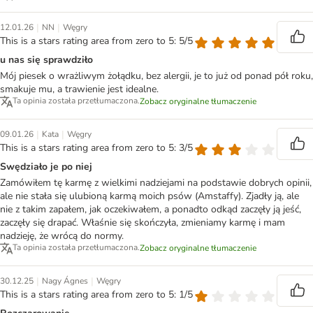
|
|
12.01.26
NN
Węgry
This is a stars rating area from zero to 5: 5/5
u nas się sprawdziło
Mój piesek o wrażliwym żołądku, bez alergii, je to już od ponad pół roku,
smakuje mu, a trawienie jest idealne.
Ta opinia została przetłumaczona.
Zobacz oryginalne tłumaczenie
|
|
09.01.26
Kata
Węgry
This is a stars rating area from zero to 5: 3/5
Swędziało je po niej
Zamówiłem tę karmę z wielkimi nadziejami na podstawie dobrych opinii,
ale nie stała się ulubioną karmą moich psów (Amstaffy). Zjadły ją, ale
nie z takim zapałem, jak oczekiwałem, a ponadto odkąd zaczęły ją jeść,
zaczęły się drapać. Właśnie się skończyła, zmieniamy karmę i mam
nadzieję, że wrócą do normy.
Ta opinia została przetłumaczona.
Zobacz oryginalne tłumaczenie
|
|
30.12.25
Nagy Ágnes
Węgry
This is a stars rating area from zero to 5: 1/5