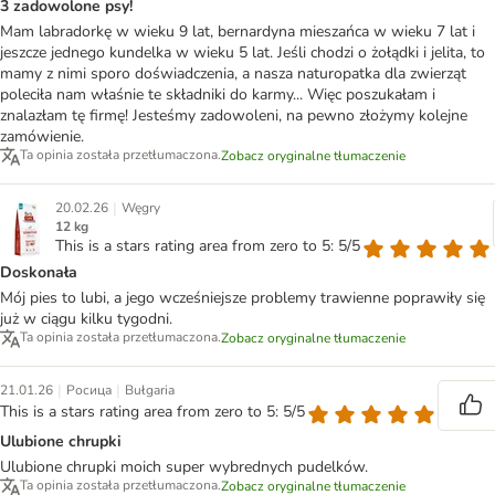
3 zadowolone psy!
Mam labradorkę w wieku 9 lat, bernardyna mieszańca w wieku 7 lat i
jeszcze jednego kundelka w wieku 5 lat. Jeśli chodzi o żołądki i jelita, to
mamy z nimi sporo doświadczenia, a nasza naturopatka dla zwierząt
poleciła nam właśnie te składniki do karmy... Więc poszukałam i
znalazłam tę firmę! Jesteśmy zadowoleni, na pewno złożymy kolejne
zamówienie.
Ta opinia została przetłumaczona.
Zobacz oryginalne tłumaczenie
|
20.02.26
Węgry
12 kg
This is a stars rating area from zero to 5: 5/5
Doskonała
Mój pies to lubi, a jego wcześniejsze problemy trawienne poprawiły się
już w ciągu kilku tygodni.
Ta opinia została przetłumaczona.
Zobacz oryginalne tłumaczenie
|
|
21.01.26
Росица
Bułgaria
This is a stars rating area from zero to 5: 5/5
Ulubione chrupki
Ulubione chrupki moich super wybrednych pudelków.
Ta opinia została przetłumaczona.
Zobacz oryginalne tłumaczenie