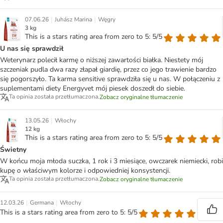
|
|
07.06.26
Juhász Marina
Węgry
3 kg
This is a stars rating area from zero to 5: 5/5
U nas się sprawdził
Weterynarz polecił karmę o niższej zawartości białka. Niestety mój
szczeniak pudla dwa razy złapał giardię, przez co jego trawienie bardzo
się pogorszyło. Ta karma sensitive sprawdziła się u nas. W połączeniu z
suplementami diety Energyvet mój piesek doszedł do siebie.
Ta opinia została przetłumaczona.
Zobacz oryginalne tłumaczenie
|
13.05.26
Włochy
12 kg
This is a stars rating area from zero to 5: 5/5
Świetny
W końcu moja młoda suczka, 1 rok i 3 miesiące, owczarek niemiecki, robi
kupę o właściwym kolorze i odpowiedniej konsystencji.
Ta opinia została przetłumaczona.
Zobacz oryginalne tłumaczenie
|
|
12.03.26
Germana
Włochy
This is a stars rating area from zero to 5: 5/5