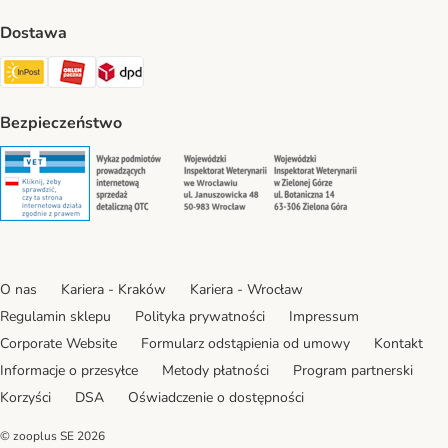
Dostawa
Paczkomat® Shipping Method
ORLEN Paczka Shipping Method
DPD Shipping Method
Bezpieczeństwo
Security
Security
Security
Security
O nas
Kariera - Kraków
Kariera - Wrocław
Regulamin sklepu
Polityka prywatności
Impressum
Corporate Website
Formularz odstąpienia od umowy
Kontakt
Informacje o przesyłce
Metody płatności
Program partnerski
Korzyści
DSA
Oświadczenie o dostępności
© zooplus SE
2026