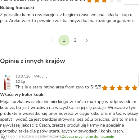
Buldog francuski
Z początku karma rewelacyjna, z biegiem czasu zmiana składu i kup u
psa. Aczkolwiek to pewnie kwestia indywidualna każdego organizmu.
1
2
Wstecz
Dalej
Opinie z innych krajów
|
13.07.26
Włochy
12 kg
This is a stars rating area from zero to 5: 5/5
Właściwy kolor kupki
Moja suczka owczarka niemieckiego w końcu ma kupę w odpowiednim
kolorze, bo jest wrażliwa na wszystko, co jej się podaje. Wreszcie z tym
produktem wszystko się unormowało w ciągu kilku dni, ma też większy
apetyt i widać, że jest bardziej aktywna, bez bólu brzucha. Brit to marka
najwyższej jakości z Czech, zresztą produkują karmy na specjalne
potrzeby, także dla psów startujących w zawodach i konkursach.
Ta opinia została przetłumaczona.
Zobacz oryginalne tłumaczenie