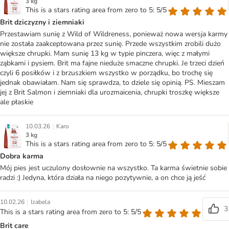
3 kg
This is a stars rating area from zero to 5: 5/5
Brit dziczyzny i ziemniaki
Przestawiam sunię z Wild of Wildreness, ponieważ nowa wersja karmy
nie została zaakceptowana przez sunię. Przede wszystkim zrobili dużo
większe chrupki. Mam sunię 13 kg w typie pinczera, więc z małymi
ząbkami i pysiem. Brit ma fajne nieduże smaczne chrupki. Je trzeci dzień
czyli 6 posiłków i z brzuszkiem wszystko w porządku, bo trochę się
jednak obawiałam. Nam się sprawdza, to dziele się opinią. PS. Mieszam
jej z Brit Salmon i ziemniaki dla urozmaicenia, chrupki troszkę większe
ale płaskie
|
10.03.26
Karo
3 kg
This is a stars rating area from zero to 5: 5/5
Dobra karma
Mój pies jest uczulony dosłownie na wszystko. Ta karma świetnie sobie
radzi :) Jedyna, która działa na niego pozytywnie, a on chce ją jeść
|
10.02.26
Izabela
3
This is a stars rating area from zero to 5: 5/5
Brit care