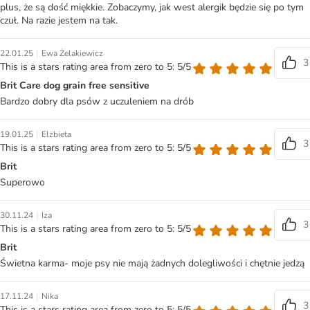
plus, że są dość miękkie. Zobaczymy, jak west alergik będzie się po tym
czuł. Na razie jestem na tak.
|
22.01.25
Ewa Żelakiewicz
3
This is a stars rating area from zero to 5: 5/5
Brit Care dog grain free sensitive
Bardzo dobry dla psów z uczuleniem na drób
|
19.01.25
Elżbieta
3
This is a stars rating area from zero to 5: 5/5
Brit
Superowo
|
30.11.24
Iza
3
This is a stars rating area from zero to 5: 5/5
Brit
Świetna karma- moje psy nie mają żadnych dolegliwości i chętnie jedzą
|
17.11.24
Nika
3
This is a stars rating area from zero to 5: 5/5