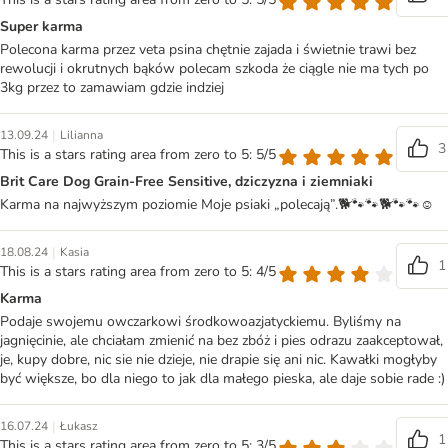
Super karma
Polecona karma przez veta psina chętnie zajada i świetnie trawi bez
rewolucji i okrutnych bąków polecam szkoda że ciągle nie ma tych po
3kg przez to zamawiam gdzie indziej
|
13.09.24
Lilianna
3
This is a stars rating area from zero to 5: 5/5
Brit Care Dog Grain-Free Sensitive, dziczyzna i ziemniaki
Karma na najwyższym poziomie Moje psiaki „polecają”.🐕🐾🐾🐕🐾🐾☺️
|
18.08.24
Kasia
1
This is a stars rating area from zero to 5: 4/5
Karma
Podaje swojemu owczarkowi środkowoazjatyckiemu. Byliśmy na
jagnięcinie, ale chciałam zmienić na bez zbóż i pies odrazu zaakceptował,
je, kupy dobre, nic sie nie dzieje, nie drapie się ani nic. Kawałki mogłyby
być większe, bo dla niego to jak dla małego pieska, ale daje sobie rade :)
|
16.07.24
Łukasz
1
This is a stars rating area from zero to 5: 3/5