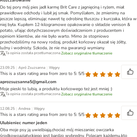
Rozczarowanie
Do tej pory mój pies jadł karmę Brit Care z jagnięciną i ryżem, miał
prawidłowe odchody i lubił jej smak. Pomyślałem, że zmienimy na
jeszcze lepszą, eliminując nawet tę odrobinę tłuszczu z kurczaka, która w
niej była. Kupiłem 12-kilogramowe opakowanie o składzie venison &
potato, ufając dotychczasowym doświadczeniom z producentem i
opiniom klientów, ale nie było warto. Mimo że stopniowo
przechodziliśmy na nowy rodzaj, produkt końcowy okazał się żółty,
luźny i wodnisty. Szkoda, że nie ma gwarancji wymiany.
Ta opinia została przetłumaczona.
Zobacz oryginalne tłumaczenie
|
|
23.09.25
Apró Zsuzsanna
Węgry
This is a stars rating area from zero to 5: 5/5
aprozsuzsanna5@gmail.com
Moje pieski to lubią, a produktu końcowego też jest mniej :)
Ta opinia została przetłumaczona.
Zobacz oryginalne tłumaczenie
|
|
12.08.25
Andrea
Węgry
This is a stars rating area from zero to 5: 5/5
Ulubieniec numer jeden
Oba moje psy ją uwielbiają,chociaż mój mieszaniec owczarka
środkowoazjatyckiego jest bardzo wybredny. Polecam każdemu,kto