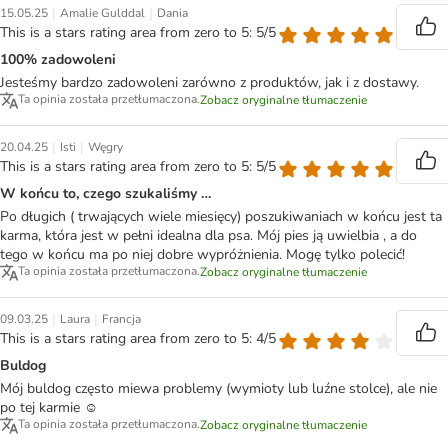
|
|
15.05.25
Amalie Gulddal
Dania
This is a stars rating area from zero to 5: 5/5
100% zadowoleni
Jesteśmy bardzo zadowoleni zarówno z produktów, jak i z dostawy.
Ta opinia została przetłumaczona.
Zobacz oryginalne tłumaczenie
|
|
20.04.25
Isti
Węgry
This is a stars rating area from zero to 5: 5/5
W końcu to, czego szukaliśmy …
Po długich ( trwających wiele miesięcy) poszukiwaniach w końcu jest ta
karma, która jest w pełni idealna dla psa. Mój pies ją uwielbia , a do
tego w końcu ma po niej dobre wypróżnienia. Mogę tylko polecić!
Ta opinia została przetłumaczona.
Zobacz oryginalne tłumaczenie
|
|
09.03.25
Laura
Francja
This is a stars rating area from zero to 5: 4/5
Buldog
Mój buldog często miewa problemy (wymioty lub luźne stolce), ale nie
po tej karmie ☺️
Ta opinia została przetłumaczona.
Zobacz oryginalne tłumaczenie