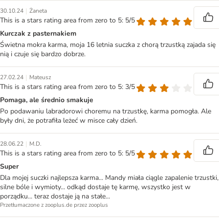
|
30.10.24
Żaneta
This is a stars rating area from zero to 5: 5/5
Kurczak z pasternakiem
Świetna mokra karma, moja 16 letnia suczka z chorą trzustką zajada się
nią i czuje się bardzo dobrze.
|
27.02.24
Mateusz
This is a stars rating area from zero to 5: 3/5
Pomaga, ale średnio smakuje
Po podawaniu labradorowi choremu na trzustkę, karma pomogła. Ale
były dni, że potrafiła leżeć w misce cały dzień.
|
28.06.22
M.D.
This is a stars rating area from zero to 5: 5/5
Super
Dla mojej suczki najlepsza karma... Mandy miała ciągle zapalenie trzustki,
silne bóle i wymioty... odkąd dostaje tę karmę, wszystko jest w
porządku... teraz dostaje ją na stałe...
Przetłumaczone z zooplus.de przez zooplus