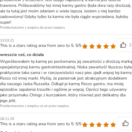
trawiona. Próbowaliśmy też innej karmy gastro (była dwa razy droższa),
ale ta tutaj jest moim zdaniem o wiele lepsza. Jestem z niej bardzo
zadowolony! Gdyby tylko ta karma nie była ciągle wyprzedana, byłoby
super!
Przetłumaczone z zooplus.de przez zooplus
13.03.21
2
This is a stars rating area from zero to 5: 5/5
wreszcie coś, co działa
Wypróbowałem tę karmę po porównaniu jej zawartości z droższą marką
specjalistycznej karmy gastrointestinalnej. Niska zawartość tłuszczu była
praktycznie taka sama i w rzeczywistości nasz pies zjadł więcej tej karmy
Rocco niż innej marki. Myślę, że pasternak jest atrakcyjnym dodatkiem
dla naszego Jacka Russella. Odkąd je karmę Rocco gastro, ma mniej
epizodów zapalenia trzustki i ogólnie je więcej. Oprócz tego używamy
jako przysmaku Chings z kurczakiem, który również jest delikatny dla
jego jelit.
Przetłumaczone z zooplus.co.uk przez zooplus
28.11.20
This is a stars rating area from zero to 5: 5/5