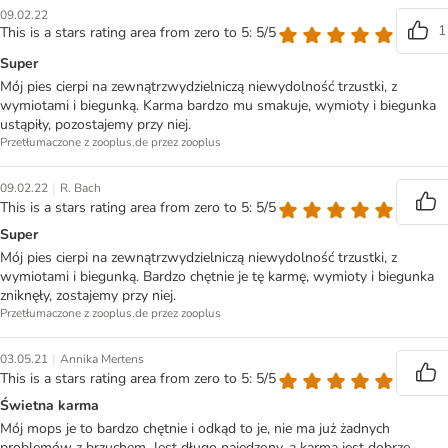
09.02.22
1
This is a stars rating area from zero to 5: 5/5
Super
Mój pies cierpi na zewnątrzwydzielniczą niewydolność trzustki, z
wymiotami i biegunką. Karma bardzo mu smakuje, wymioty i biegunka
ustąpiły, pozostajemy przy niej.
Przetłumaczone z zooplus.de przez zooplus
|
09.02.22
R. Bach
This is a stars rating area from zero to 5: 5/5
Super
Mój pies cierpi na zewnątrzwydzielniczą niewydolność trzustki, z
wymiotami i biegunką. Bardzo chętnie je tę karmę, wymioty i biegunka
zniknęły, zostajemy przy niej.
Przetłumaczone z zooplus.de przez zooplus
|
03.05.21
Annika Mertens
This is a stars rating area from zero to 5: 5/5
Świetna karma
Mój mops je to bardzo chętnie i odkąd to je, nie ma już żadnych
problemów z brzuchem. Jest długo najedzony, a karma jest dobrze