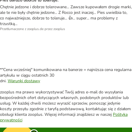
Pies bardzo dobrze to toleruje.
Chętnie jedzone i dobrze tolerowane... Zawsze kupowałem drogie marki,
ale te nie były chętnie jedzone... Z Rocco jest inaczej... Pies uwielbia to,
co najważniejsze, dobrze to toleruje... 👍... super... ma problemy z
trzustką...
Przetłumaczone z zooplus.de przez zooplus
*"Cena wcześniej" komunikowana na banerze = najniższa cena regularna
artykułu w ciągu ostatnich 30
dni.
Warunki dostawy
zooplus ma prawo wykorzystywać Twój adres e-mail do wysyłania
bezpośrednich ofert dotyczących własnych, podobnych produktów lub
usług. W każdej chwili możesz wyrazić sprzeciw, ponosząc jedynie
koszty przesyłu zgodnie z taryfą podstawową, kontaktując się z działem
obsługi klienta zooplus. Więcej informacji znajdziesz w naszej
Polityka
prywatności