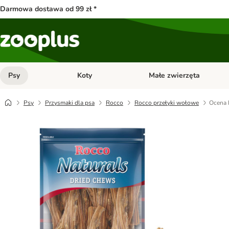
Darmowa dostawa od 99 zł *
Psy
Koty
Małe zwierzęta
Otwórz menu kategorii: Psy
Otwórz menu kategorii: Kot
Psy
Przysmaki dla psa
Rocco
Rocco przełyki wołowe
Ocena 