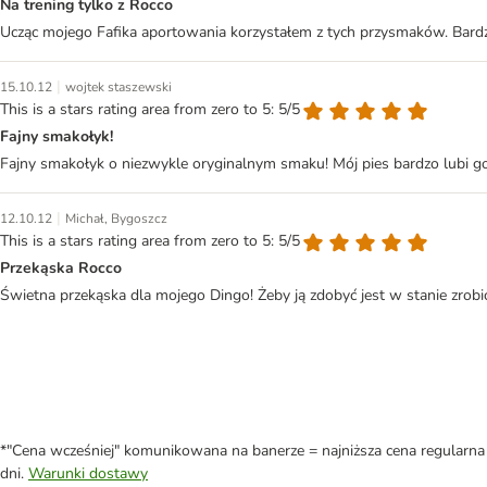
Na trening tylko z Rocco
Ucząc mojego Fafika aportowania korzystałem z tych przysmaków. Bardz
|
15.10.12
wojtek staszewski
This is a stars rating area from zero to 5: 5/5
Fajny smakołyk!
Fajny smakołyk o niezwykle oryginalnym smaku! Mój pies bardzo lubi g
|
12.10.12
Michał, Bygoszcz
This is a stars rating area from zero to 5: 5/5
Przekąska Rocco
Świetna przekąska dla mojego Dingo! Żeby ją zdobyć jest w stanie zrob
*"Cena wcześniej" komunikowana na banerze = najniższa cena regularna 
dni.
Warunki dostawy