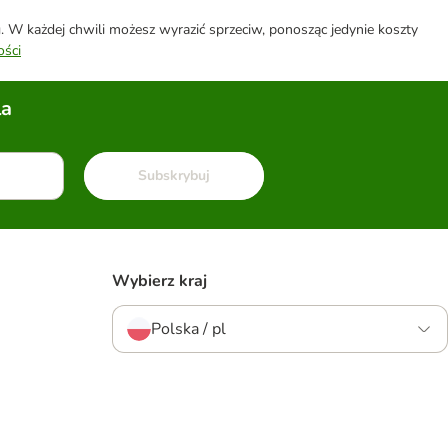
W każdej chwili możesz wyrazić sprzeciw, ponosząc jedynie koszty
ości
la
Subskrybuj
Wybierz kraj
Polska / pl