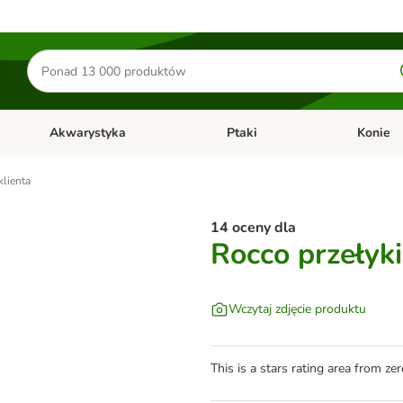
Szukaj
produktów
Akwarystyka
Ptaki
Konie
y
Otwórz menu kategorii: Małe zwierzęta
Otwórz menu kategorii: Akwaryst
Otwórz men
klienta
14 oceny dla
Rocco przełyk
Wczytaj zdjęcie produktu
This is a stars rating area from zer