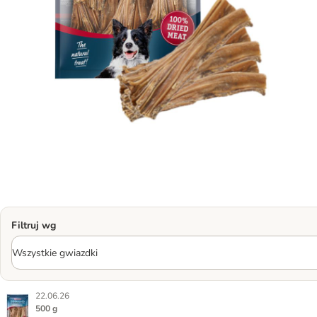
Filtruj wg
22.06.26
500 g