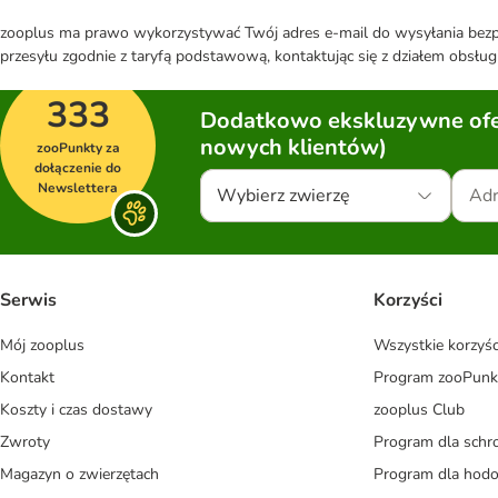
zooplus ma prawo wykorzystywać Twój adres e-mail do wysyłania bezpo
przesyłu zgodnie z taryfą podstawową, kontaktując się z działem obsługi
333
Dodatkowo ekskluzywne ofer
nowych klientów)
zooPunkty za
dołączenie do
Newslettera
Wybierz zwierzę
Serwis
Korzyści
Mój zooplus
Wszystkie korzyśc
Kontakt
Program zooPunk
Koszty i czas dostawy
zooplus Club
Zwroty
Program dla schr
Magazyn o zwierzętach
Program dla ho