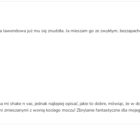
ja lawendowa już mu się znudziła. Ja mieszam go ze zwykłym, bezzapacho
 mi shake n vac, jednak najlepiej opisać, jakie to dobre, mówiąc, że w 
 zmieszanymi z wonią kociego moczu! Zbrylanie fantastyczne dla mojego 