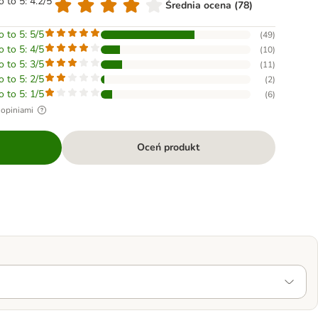
o to 5: 4.2/5
Średnia ocena (78)
o to 5: 5/5
(
49
)
o to 5: 4/5
(
10
)
o to 5: 3/5
(
11
)
o to 5: 2/5
(
2
)
o to 5: 1/5
(
6
)
 opiniami
Oceń produkt