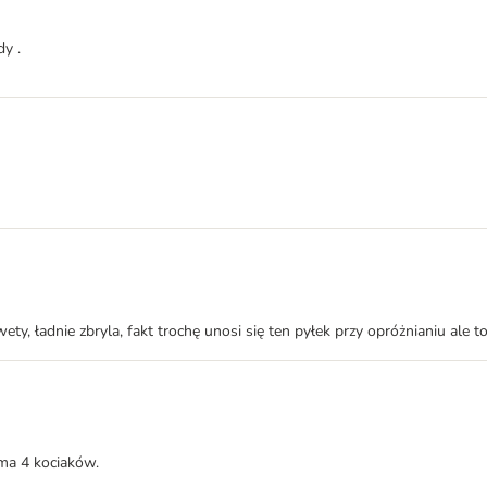
y .
, ładnie zbryla, fakt trochę unosi się ten pyłek przy opróżnianiu ale t
ama 4 kociaków.