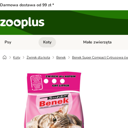
Darmowa dostawa od 99 zł *
Psy
Koty
Małe zwierzęta
Otwórz menu kategorii: Psy
Otwórz menu kategorii: Kot
Koty
Żwirek dla kota
Benek
Benek Super Compact Cytrusowa świ