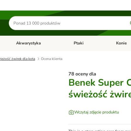
Szukaj
produktów
Akwarystyka
Ptaki
Konie
y
Otwórz menu kategorii: Małe zwierzęta
Otwórz menu kategorii: Akwaryst
Otwórz men
eżość żwirek dla kota
Ocena klienta
78 oceny dla
Benek Super 
świeżość żwir
Wczytaj zdjęcie produktu