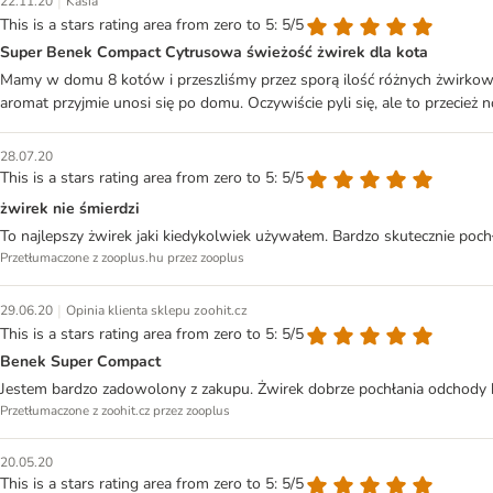
|
22.11.20
Kasia
This is a stars rating area from zero to 5: 5/5
Super Benek Compact Cytrusowa świeżość żwirek dla kota
Mamy w domu 8 kotów i przeszliśmy przez sporą ilość różnych żwirkow. T
aromat przyjmie unosi się po domu. Oczywiście pyli się, ale to przecież
28.07.20
This is a stars rating area from zero to 5: 5/5
żwirek nie śmierdzi
To najlepszy żwirek jaki kiedykolwiek używałem. Bardzo skutecznie poch
Przetłumaczone z zooplus.hu przez zooplus
|
29.06.20
Opinia klienta sklepu zoohit.cz
This is a stars rating area from zero to 5: 5/5
Benek Super Compact
Jestem bardzo zadowolony z zakupu. Żwirek dobrze pochłania odchody 
Przetłumaczone z zoohit.cz przez zooplus
20.05.20
This is a stars rating area from zero to 5: 5/5