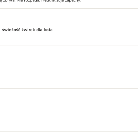
zbryla. Nie rozpada. Neutralizuje zapachy.
świeżość żwirek dla kota