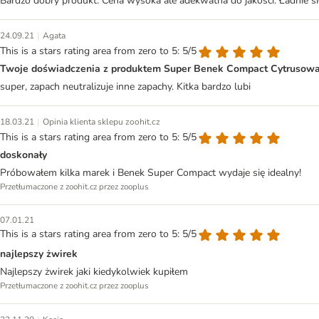
Bardzo dobry produkt. Cena wysoka ale adekwatna do jakości. Ładnie się 
|
24.09.21
Agata
This is a stars rating area from zero to 5: 5/5
Twoje doświadczenia z produktem Super Benek Compact Cytrusowa 
super, zapach neutralizuje inne zapachy. Kitka bardzo lubi
|
18.03.21
Opinia klienta sklepu zoohit.cz
This is a stars rating area from zero to 5: 5/5
doskonały
Próbowałem kilka marek i Benek Super Compact wydaje się idealny!
Przetłumaczone z zoohit.cz przez zooplus
07.01.21
This is a stars rating area from zero to 5: 5/5
najlepszy żwirek
Najlepszy żwirek jaki kiedykolwiek kupiłem
Przetłumaczone z zoohit.cz przez zooplus