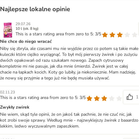
Najlepsze lokalne opinie
29.07.26
10 l (ok. 8 kg)
This is a stars rating area from zero to 5: 3/5
Nie chce do niego wracać
Niby się zbryla, ale czasami mu nie wyjdzie przez co potem są takie małe
kuleczki które ciężko wyciągnąć. To był mój pierwszy żwirek i po zużyciu
dwóch opakowań od razu szukałam nowego. Zapach cytrusowy
kompletnie mi nie pasuje, jak dla mnie śmierdzi. Żwirek jest w całej
chacie na łapkach kocich. Koty go lubiły, ja niekoniecznie. Mam nadzieję,
że nowy się przyjmie a tego już nie będę musiała używać.
02.11.23
1
This is a stars rating area from zero to 5: 3/5
Zwykły zwirek
Nie wiem, skąd tyle opinii, że on jakoś tak pachnie, że nie czuć nic, jak
kot zrobi swoje sprawy. Według mnie - najzwyklejszy żwirek z baaardzo
lekkim, ledwo wyczuwalnym zapaszkiem.