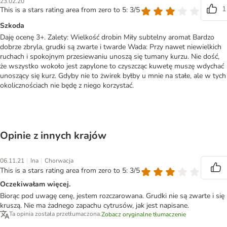
23.02.20
1
This is a stars rating area from zero to 5: 3/5
Szkoda
Daję ocenę 3+. Zalety: Wielkość drobin Miły subtelny aromat Bardzo
dobrze zbryla, grudki są zwarte i twarde Wada: Przy nawet niewielkich
ruchach i spokojnym przesiewaniu unoszą się tumany kurzu. Nie dość,
że wszystko wokoło jest zapylone to czyszcząc kuwetę muszę wdychać
unoszący się kurz. Gdyby nie to żwirek byłby u mnie na stałe, ale w tych
okolicznościach nie będę z niego korzystać.
Opinie z innych krajów
|
|
06.11.21
Ina
Chorwacja
This is a stars rating area from zero to 5: 3/5
Oczekiwałam więcej.
Biorąc pod uwagę cenę, jestem rozczarowana. Grudki nie są zwarte i się
kruszą. Nie ma żadnego zapachu cytrusów, jak jest napisane.
Ta opinia została przetłumaczona.
Zobacz oryginalne tłumaczenie