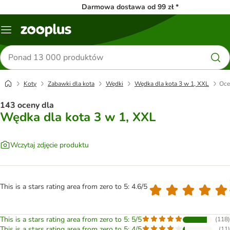
Darmowa dostawa od 99 zł *
Menu
Szukaj
produktów
Koty
Zabawki dla kota
Wędki
Wędka dla kota 3 w 1, XXL
Oce
143 oceny dla
Wędka dla kota 3 w 1, XXL
Wczytaj zdjęcie produktu
This is a stars rating area from zero to 5: 4.6/5
This is a stars rating area from zero to 5: 5/5
(
118
)
This is a stars rating area from zero to 5: 4/5
(
11
)