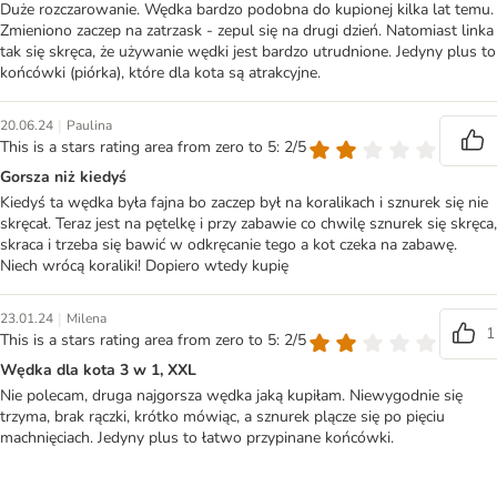
Duże rozczarowanie. Wędka bardzo podobna do kupionej kilka lat temu.
Zmieniono zaczep na zatrzask - zepul się na drugi dzień. Natomiast linka
tak się skręca, że używanie wędki jest bardzo utrudnione. Jedyny plus to
końcówki (piórka), które dla kota są atrakcyjne.
|
20.06.24
Paulina
This is a stars rating area from zero to 5: 2/5
Gorsza niż kiedyś
Kiedyś ta wędka była fajna bo zaczep był na koralikach i sznurek się nie
skręcał. Teraz jest na pętelkę i przy zabawie co chwilę sznurek się skręca,
skraca i trzeba się bawić w odkręcanie tego a kot czeka na zabawę.
Niech wrócą koraliki! Dopiero wtedy kupię
|
23.01.24
Milena
1
This is a stars rating area from zero to 5: 2/5
Wędka dla kota 3 w 1, XXL
Nie polecam, druga najgorsza wędka jaką kupiłam. Niewygodnie się
trzyma, brak rączki, krótko mówiąc, a sznurek plącze się po pięciu
machnięciach. Jedyny plus to łatwo przypinane końcówki.