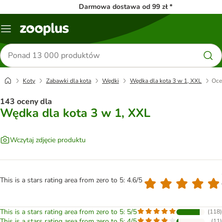
Darmowa dostawa od 99 zł *
Menu
Szukaj
produktów
Koty
Zabawki dla kota
Wędki
Wędka dla kota 3 w 1, XXL
Oce
143 oceny dla
Wędka dla kota 3 w 1, XXL
Wczytaj zdjęcie produktu
This is a stars rating area from zero to 5: 4.6/5
This is a stars rating area from zero to 5: 5/5
(
118
)
This is a stars rating area from zero to 5: 4/5
(
11
)