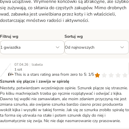
bywa uciążliwe. Wymienne końcówki są atrakcyjne, ale szybko
się zużywają, co skłania do częstych zakupów. Mimo drobnych
wad, zabawka jest uwielbiana przez koty i ich właścicieli,
dostarczając mnóstwo radości i aktywności.
Filtruj wg
Sortuj wg
|
07.04.26
Izabela
1 szt
This is a stars rating area from zero to 5: 1/5
Sznurek się plącze i zawija w spiralę
Niestety, potwierdzam wcześniejsze opinie. Sznurek plącze się strasznie.
Po kilku machnięciach trzeba go ręcznie rozplątywać i odwijać z kijka.
Dawno tej wędki nie zamawiałam, ale moim zdaniem przyczyną nie jest
zmiana sznurka, ale owijanie sznurka bardzo ciasno przez producenta
wokół kijka i wysyłki w takiej formie. Jak się ze sznurka zrobiło spiralę to
ta forma się utrwala na stałe i potem sznurek dąży do niej i
automatycznie się zwija. Nic nie daje nasmarowanie czy prasowanie.