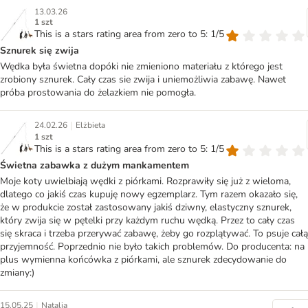
13.03.26
1 szt
This is a stars rating area from zero to 5: 1/5
Sznurek się zwija
Wędka była świetna dopóki nie zmieniono materiału z którego jest
zrobiony sznurek. Cały czas sie zwija i uniemożliwia zabawę. Nawet
próba prostowania do żelazkiem nie pomogła.
|
24.02.26
Elżbieta
1 szt
This is a stars rating area from zero to 5: 1/5
Świetna zabawka z dużym mankamentem
Moje koty uwielbiają wędki z piórkami. Rozprawiły się już z wieloma,
dlatego co jakiś czas kupuję nowy egzemplarz. Tym razem okazało się,
że w produkcie został zastosowany jakiś dziwny, elastyczny sznurek,
który zwija się w pętelki przy każdym ruchu wędką. Przez to cały czas
się skraca i trzeba przerywać zabawę, żeby go rozplątywać. To psuje całą
przyjemność. Poprzednio nie było takich problemów. Do producenta: na
plus wymienna końcówka z piórkami, ale sznurek zdecydowanie do
zmiany:)
|
15.05.25
Natalia