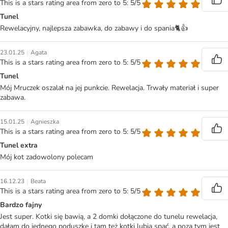
This is a stars rating area from zero to 5: 5/5
Tunel
Rewelacyjny, najlepsza zabawka, do zabawy i do spania🐈👍
|
23.01.25
Agata
This is a stars rating area from zero to 5: 5/5
Tunel
Mój Mruczek oszalał na jej punkcie. Rewelacja. Trwały materiał i super
zabawa.
|
15.01.25
Agnieszka
This is a stars rating area from zero to 5: 5/5
Tunel extra
Mój kot zadowolony polecam
|
16.12.23
Beata
This is a stars rating area from zero to 5: 5/5
Bardzo fajny
Jest super. Kotki się bawią, a 2 domki dołączone do tunelu rewelacja,
dałam do jednego poduszkę i tam też kotki lubią spać, a poza tym jest