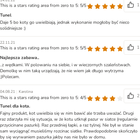
14.01.22
1
This is a stars rating area from zero to 5: 5/5
Tunel
Daje 5 bo koty go uwielbiają, jednak wykonanie mogłoby być nieco
solidniejsze :)
22.11.21
1
This is a stars rating area from zero to 5: 5/5
Najlepsza zabawa..
..z wędkami. W polowaniu na siebie, i w wieczornych szaleństwach.
Demolkę w nim taką urządzają, że nie wiem jak długo wytrzyma
;)Polecam.
|
04.08.21
Karolina
2
This is a stars rating area from zero to 5: 4/5
Tunel dla kota.
Fajny produkt, kot uwielbia się w nim bawić ale trzeba uważać. Drugi
raz zdarzyła mi się sytuacja, w że kotu utknął pazur w siatce (regularnie
przycicinane pazurki). Raz przedniej łapki, a raz tylnej. Nie był w stanie
sam wyciągnąć musieliśmy rozcinac siatke. Prawdopodobnie skończyło
by się wyrwaniem pazurka jakby nas nie było w domu.