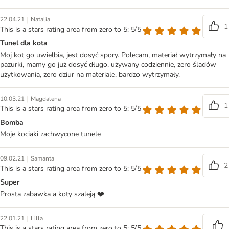
|
22.04.21
Natalia
1
This is a stars rating area from zero to 5: 5/5
Tunel dla kota
Moj kot go uwielbia, jest dosyć spory. Polecam, materiał wytrzymały na
pazurki, mamy go już dosyć długo, używany codziennie, zero śladów
użytkowania, zero dziur na materiale, bardzo wytrzymały.
|
10.03.21
Magdalena
1
This is a stars rating area from zero to 5: 5/5
Bomba
Moje kociaki zachwycone tunele
|
09.02.21
Samanta
2
This is a stars rating area from zero to 5: 5/5
Super
Prosta zabawka a koty szaleją ❤️
|
22.01.21
Lilla
This is a stars rating area from zero to 5: 5/5