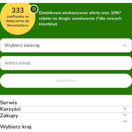
333
Dodatkowo ekskluzywne oferty oraz 10%*
zooPunkty za
rabatu na drugie zamówienie (*dla nowych
dołączenie do
klientów)
Newslettera
Wybierz zwierzę
Subskrybuj
Serwis
Korzyści
Zakupy
Wybierz kraj