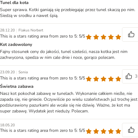
Tunel dla kota
Super sprawa. Kotki ganiają się przebiegając przez tunel skaczą po nim.
Siedzą w srodku a nawet śpią.
|
28.12.20
Flakus Norbert
This is a stars rating area from zero to 5: 5/5
Kot zadowolony
Fajny stosunek ceny do jakości, tunel szeleści, nasza kotka jest nim
zachwycona, spedza w nim cale dnie i noce, gorąco polecam.
|
23.09.20
Sonia
3
This is a stars rating area from zero to 5: 5/5
Świetna zabawa
Nasz kot pokochał zabawę w tunelach. Wykonanie całkiem nieźle, nie
zapada się, nie gniecie. Oczywiście po wielu szaleństwach już trochę jest
podziurawiony pazurkami ale wcale się nie dziwię. Ważne, że kot ma
super zabawę. Wydatek jest nieduży. Polecam.
18.05.20
This is a stars rating area from zero to 5: 5/5