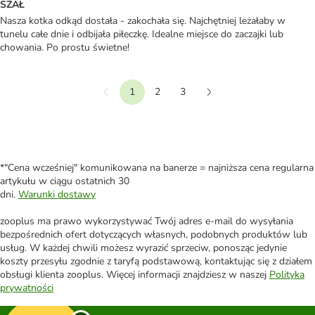
SZAŁ
Nasza kotka odkąd dostała - zakochała się. Najchętniej leżałaby w
tunelu całe dnie i odbijała piłeczkę. Idealne miejsce do zaczajki lub
chowania. Po prostu świetne!
1
2
3
Wstecz
Dalej
*"Cena wcześniej" komunikowana na banerze = najniższa cena regularna
artykułu w ciągu ostatnich 30
dni.
Warunki dostawy
zooplus ma prawo wykorzystywać Twój adres e-mail do wysyłania
bezpośrednich ofert dotyczących własnych, podobnych produktów lub
usług. W każdej chwili możesz wyrazić sprzeciw, ponosząc jedynie
koszty przesyłu zgodnie z taryfą podstawową, kontaktując się z działem
obsługi klienta zooplus. Więcej informacji znajdziesz w naszej
Polityka
prywatności