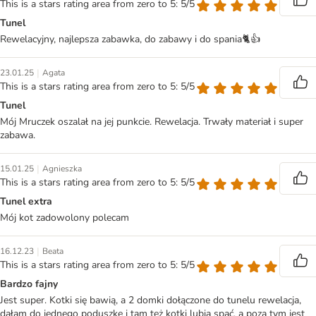
This is a stars rating area from zero to 5: 5/5
Tunel
Rewelacyjny, najlepsza zabawka, do zabawy i do spania🐈👍
|
23.01.25
Agata
This is a stars rating area from zero to 5: 5/5
Tunel
Mój Mruczek oszalał na jej punkcie. Rewelacja. Trwały materiał i super
zabawa.
|
15.01.25
Agnieszka
This is a stars rating area from zero to 5: 5/5
Tunel extra
Mój kot zadowolony polecam
|
16.12.23
Beata
This is a stars rating area from zero to 5: 5/5
Bardzo fajny
Jest super. Kotki się bawią, a 2 domki dołączone do tunelu rewelacja,
dałam do jednego poduszkę i tam też kotki lubią spać, a poza tym jest