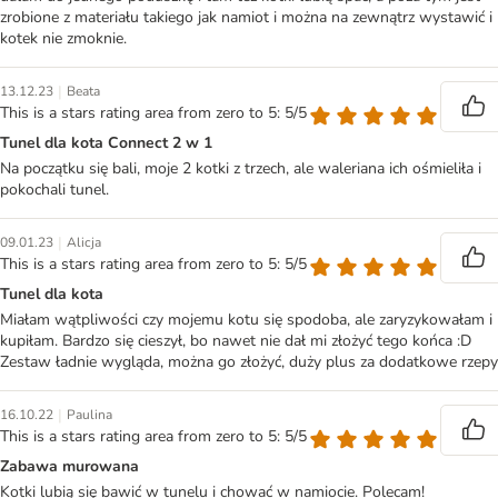
zrobione z materiału takiego jak namiot i można na zewnątrz wystawić i
kotek nie zmoknie.
|
13.12.23
Beata
This is a stars rating area from zero to 5: 5/5
Tunel dla kota Connect 2 w 1
Na początku się bali, moje 2 kotki z trzech, ale waleriana ich ośmieliła i
pokochali tunel.
|
09.01.23
Alicja
This is a stars rating area from zero to 5: 5/5
Tunel dla kota
Miałam wątpliwości czy mojemu kotu się spodoba, ale zaryzykowałam i
kupiłam. Bardzo się cieszył, bo nawet nie dał mi złożyć tego końca :D
Zestaw ładnie wygląda, można go złożyć, duży plus za dodatkowe rzepy
|
16.10.22
Paulina
This is a stars rating area from zero to 5: 5/5
Zabawa murowana
Kotki lubią się bawić w tunelu i chować w namiocie. Polecam!