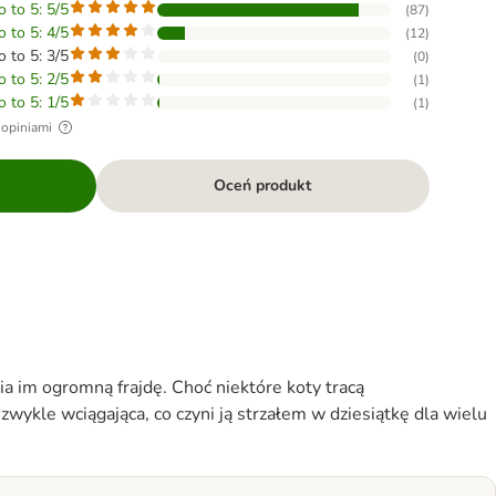
o to 5: 5/5
(
87
)
o to 5: 4/5
(
12
)
o to 5: 3/5
(
0
)
o to 5: 2/5
(
1
)
o to 5: 1/5
(
1
)
 opiniami
Oceń produkt
ia im ogromną frajdę. Choć niektóre koty tracą
zwykle wciągająca, co czyni ją strzałem w dziesiątkę dla wielu