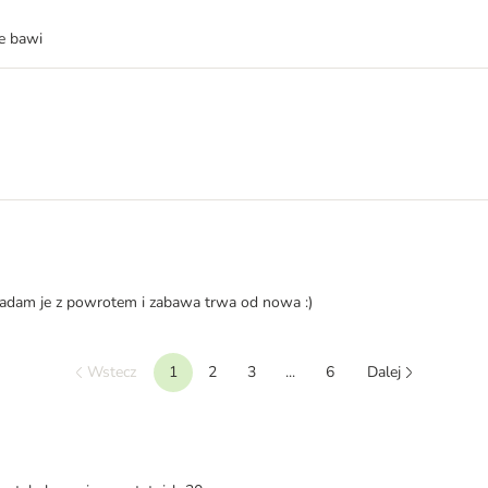
ie bawi
kładam je z powrotem i zabawa trwa od nowa :)
Wstecz
1
2
3
...
6
Dalej