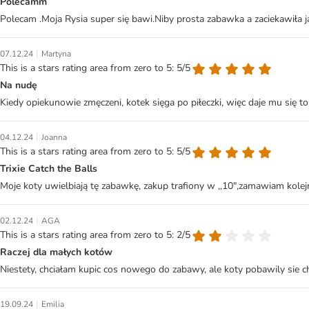
Polecamm
Polecam .Moja Rysia super się bawi.Niby prosta zabawka a zaciekawiła ją
|
07.12.24
Martyna
This is a stars rating area from zero to 5: 5/5
Na nudę
Kiedy opiekunowie zmęczeni, kotek sięga po piłeczki, więc daje mu się t
|
04.12.24
Joanna
This is a stars rating area from zero to 5: 5/5
Trixie Catch the Balls
Moje koty uwielbiają tę zabawkę, zakup trafiony w ,,10",zamawiam kolej
|
02.12.24
AGA
This is a stars rating area from zero to 5: 2/5
Raczej dla małych kotów
Niestety, chciałam kupic cos nowego do zabawy, ale koty pobawily sie ch
|
19.09.24
Emilia