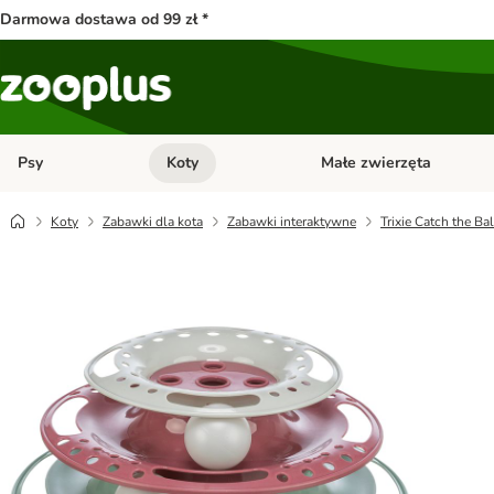
Darmowa dostawa od 99 zł *
Psy
Koty
Małe zwierzęta
Otwórz menu kategorii: Psy
Otwórz menu kategorii: Kot
Koty
Zabawki dla kota
Zabawki interaktywne
Trixie Catch the Ba