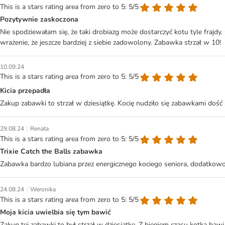
This is a stars rating area from zero to 5: 5/5
Pozytywnie zaskoczona
Nie spodziewałam się, że taki drobiazg może dostarczyć kotu tyle fraj
wrażenie, że jeszcze bardziej z siebie zadowolony. Zabawka strzał w 10!
10.09.24
This is a stars rating area from zero to 5: 5/5
Kicia przepadła
Zakup zabawki to strzał w dziesiątkę. Kocię nudziło się zabawkami dość 
|
29.08.24
Renata
This is a stars rating area from zero to 5: 5/5
Trixie Catch the Balls zabawka
Zabawka bardzo lubiana przez energicznego kociego seniora, dodatkow
|
24.08.24
Weronika
This is a stars rating area from zero to 5: 5/5
Moja kicia uwielbia się tym bawić
Zakup tej zabawki to był strzał w dziesiątkę. Z biegiem czasu kotka bawi 