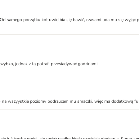
dy. Od samego początku kot uwielbia się bawić, czasami uda mu się wyją
szybko, jednak z tą potrafi przesiadywać godzinami
o na wszyystkie poziomy podrzucam mu smaczki, więc ma dodatkową fun
się już trochę mniej, ale wciąż rzadko kiedy przejdzie obojętnie. Super s