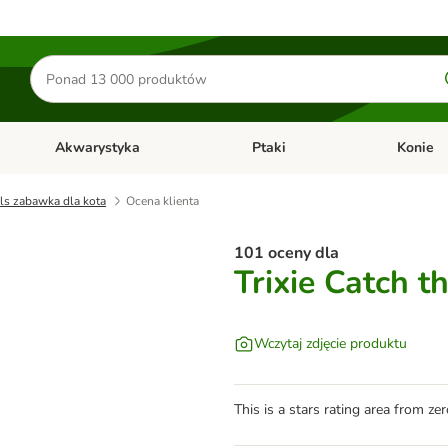
Szukaj
produktów
Akwarystyka
Ptaki
Konie
y
Otwórz menu kategorii: Małe zwierzęta
Otwórz menu kategorii: Akwaryst
Otwórz men
lls zabawka dla kota
Ocena klienta
101 oceny dla
Trixie Catch t
Wczytaj zdjęcie produktu
This is a stars rating area from zer