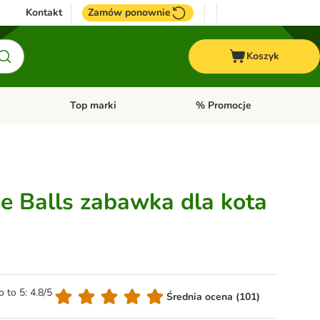
Kontakt
Zamów ponownie
Koszyk
Top marki
% Promocje
yka
u kategorii: Ptaki
Otwórz menu kategorii: Konie
Otwórz menu kategorii: Top m
he Balls zabawka dla kota
o to 5: 4.8/5
Średnia ocena (101)