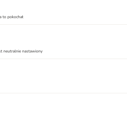
a to pokochał
st neutralnie nastawiony