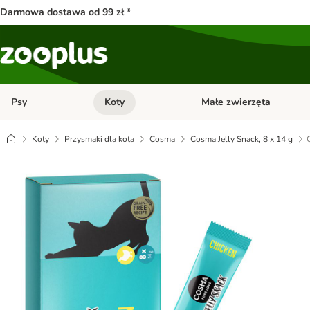
Darmowa dostawa od 99 zł *
Psy
Koty
Małe zwierzęta
Otwórz menu kategorii: Psy
Otwórz menu kategorii: Kot
Koty
Przysmaki dla kota
Cosma
Cosma Jelly Snack, 8 x 14 g