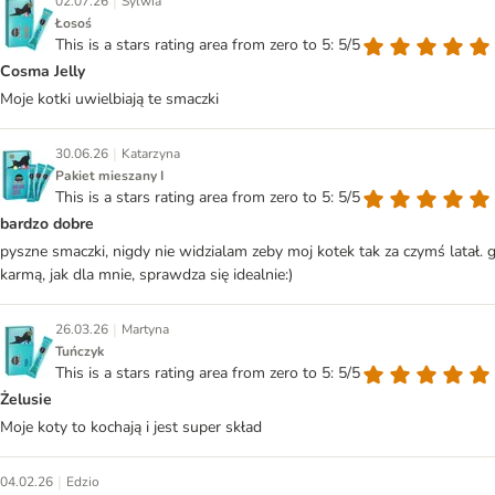
|
02.07.26
Sylwia
Łosoś
This is a stars rating area from zero to 5: 5/5
Cosma Jelly
Moje kotki uwielbiają te smaczki
|
30.06.26
Katarzyna
Pakiet mieszany I
This is a stars rating area from zero to 5: 5/5
bardzo dobre
pyszne smaczki, nigdy nie widzialam zeby moj kotek tak za czymś latał. g
karmą, jak dla mnie, sprawdza się idealnie:)
|
26.03.26
Martyna
Tuńczyk
This is a stars rating area from zero to 5: 5/5
Żelusie
Moje koty to kochają i jest super skład
|
04.02.26
Edzio