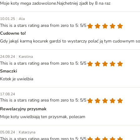
Moje koty mega zadowolone.Najchetniej zjadł by 8 na raz
|
10.01.25
Ala
This is a stars rating area from zero to 5: 5/5
Cudowne to!
Gdy jakąś karmą kocurek gardzi to wystarczy polać ją tym cudownym sosi
|
24.09.24
Karolina
This is a stars rating area from zero to 5: 5/5
Smaczki
Kotek je uwielbia
17.08.24
This is a stars rating area from zero to 5: 5/5
Rewelacyjny przysmak
Moje koty uwielbiają ten przysmak, polecam
|
05.08.24
Katarzyna
This is a stars rating area from zero to 5: 5/5