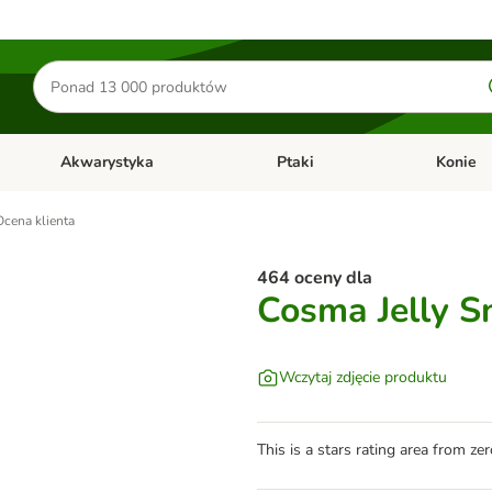
Szukaj
produktów
Akwarystyka
Ptaki
Konie
y
Otwórz menu kategorii: Małe zwierzęta
Otwórz menu kategorii: Akwaryst
Otwórz men
Ocena klienta
464 oceny dla
Cosma Jelly Sn
Wczytaj zdjęcie produktu
This is a stars rating area from zer