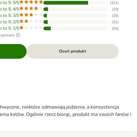
o to 5: 5/5
(
321
)
o to 5: 4/5
(
33
)
o to 5: 3/5
(
25
)
o to 5: 2/5
(
31
)
o to 5: 1/5
(
54
)
 opiniami
Oceń produkt
achwycone, niektóre odmawiają jedzenia, a konsystencja
nia kotów. Ogólnie rzecz biorąc, produkt ma swoich fanów i