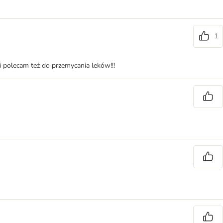
1
i polecam też do przemycania leków!!!