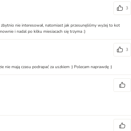
3
ę zbytnio nie interesował, natomiast jak przesunęliśmy wyżej to kot
nownie i nadal po kilku miesiacach się trzyma :)
3
udzie nie mają czasu podrapać za uszkiem :) Polecam naprawdę :)