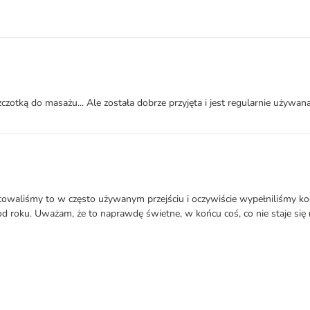
zotką do masażu... Ale została dobrze przyjęta i jest regularnie używana.
aliśmy to w często używanym przejściu i oczywiście wypełniliśmy kocimi
już od roku. Uważam, że to naprawdę świetne, w końcu coś, co nie staje s