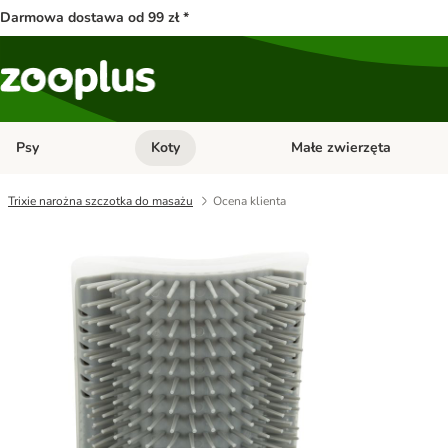
Darmowa dostawa od 99 zł *
Psy
Koty
Małe zwierzęta
Otwórz menu kategorii: Psy
Otwórz menu kategorii: Kot
Trixie narożna szczotka do masażu
Ocena klienta