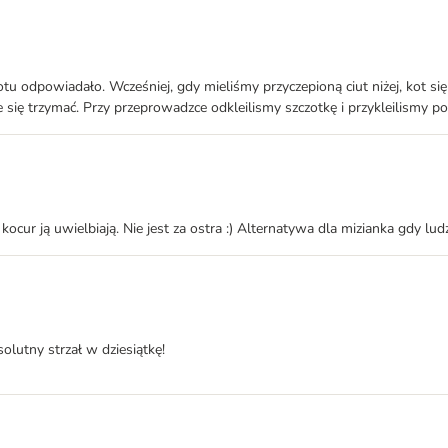
otu odpowiadało. Wcześniej, gdy mieliśmy przyczepioną ciut niżej, kot si
 się trzymać. Przy przeprowadzce odkleilismy szczotkę i przykleilismy po
 kocur ją uwielbiają. Nie jest za ostra :) Alternatywa dla mizianka gdy l
olutny strzał w dziesiątkę!