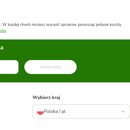
W każdej chwili możesz wyrazić sprzeciw, ponosząc jedynie koszty
ości
la
Subskrybuj
Wybierz kraj
Polska / pl