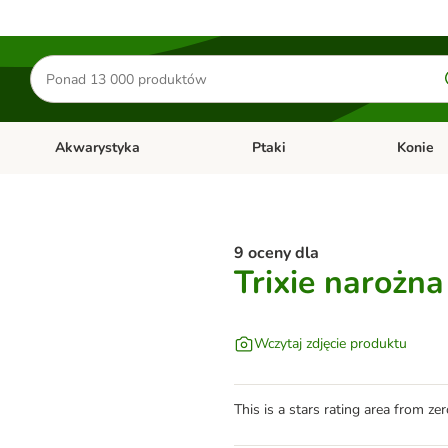
Szukaj
produktów
Akwarystyka
Ptaki
Konie
y
Otwórz menu kategorii: Małe zwierzęta
Otwórz menu kategorii: Akwaryst
Otwórz men
9 oceny dla
Trixie narożn
Wczytaj zdjęcie produktu
This is a stars rating area from zer