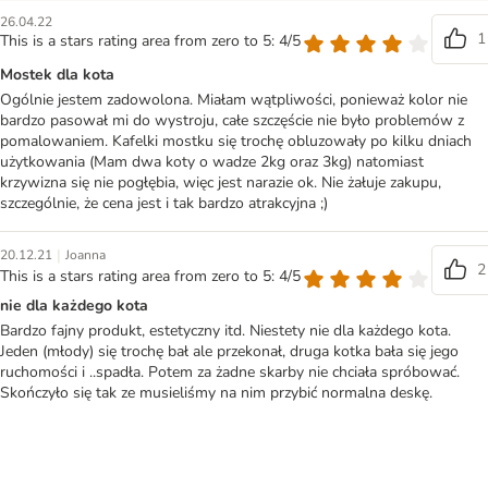
26.04.22
1
This is a stars rating area from zero to 5: 4/5
Mostek dla kota
Ogólnie jestem zadowolona. Miałam wątpliwości, ponieważ kolor nie
bardzo pasował mi do wystroju, całe szczęście nie było problemów z
pomalowaniem. Kafelki mostku się trochę obluzowały po kilku dniach
użytkowania (Mam dwa koty o wadze 2kg oraz 3kg) natomiast
krzywizna się nie pogłębia, więc jest narazie ok. Nie żałuje zakupu,
szczególnie, że cena jest i tak bardzo atrakcyjna ;)
|
20.12.21
Joanna
2
This is a stars rating area from zero to 5: 4/5
nie dla każdego kota
Bardzo fajny produkt, estetyczny itd. Niestety nie dla każdego kota.
Jeden (młody) się trochę bał ale przekonał, druga kotka bała się jego
ruchomości i ..spadła. Potem za żadne skarby nie chciała spróbować.
Skończyło się tak ze musieliśmy na nim przybić normalna deskę.