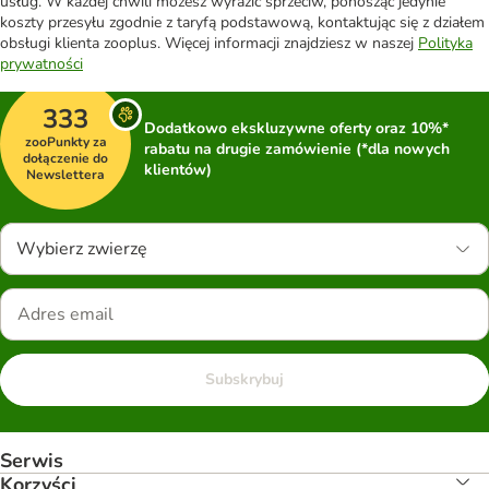
usług. W każdej chwili możesz wyrazić sprzeciw, ponosząc jedynie
koszty przesyłu zgodnie z taryfą podstawową, kontaktując się z działem
obsługi klienta zooplus. Więcej informacji znajdziesz w naszej
Polityka
prywatności
333
Dodatkowo ekskluzywne oferty oraz 10%*
zooPunkty za
rabatu na drugie zamówienie (*dla nowych
dołączenie do
klientów)
Newslettera
Wybierz zwierzę
Subskrybuj
Serwis
Korzyści