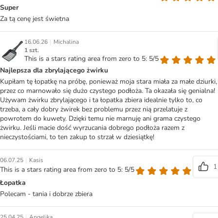
Super
Za tą cenę jest świetna
|
16.06.26
Michalina
1 szt.
This is a stars rating area from zero to 5: 5/5
Najlepsza dla zbrylającego żwirku
Kupiłam tę łopatkę na próbę, ponieważ moja stara miała za małe dziurki,
przez co marnowało się dużo czystego podłoża. Ta okazała się genialna!
Używam żwirku zbrylającego i ta łopatka zbiera idealnie tylko to, co
trzeba, a cały dobry żwirek bez problemu przez nią przelatuje z
powrotem do kuwety. Dzięki temu nie marnuję ani grama czystego
żwirku. Jeśli macie dość wyrzucania dobrego podłoża razem z
nieczystościami, to ten zakup to strzał w dziesiątkę!
|
06.07.25
Kasis
1
This is a stars rating area from zero to 5: 5/5
Łopatka
Polecam - tania i dobrze zbiera
|
25.04.25
Angelika