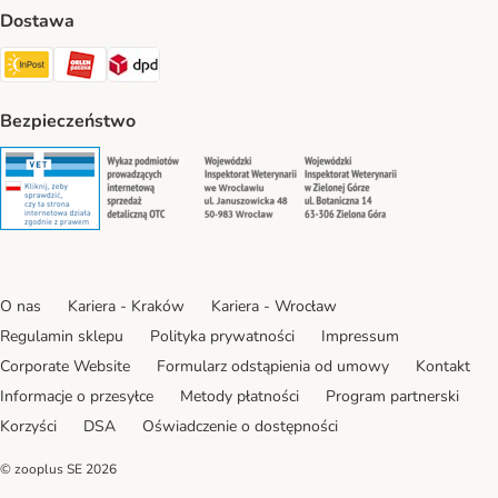
Dostawa
Paczkomat® Shipping Method
ORLEN Paczka Shipping Method
DPD Shipping Method
Bezpieczeństwo
Security
Security
Security
Security
O nas
Kariera - Kraków
Kariera - Wrocław
Regulamin sklepu
Polityka prywatności
Impressum
Corporate Website
Formularz odstąpienia od umowy
Kontakt
Informacje o przesyłce
Metody płatności
Program partnerski
Korzyści
DSA
Oświadczenie o dostępności
© zooplus SE
2026