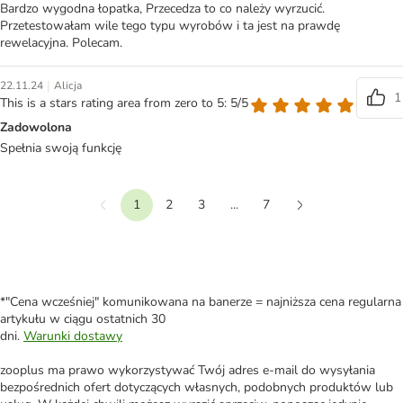
Bardzo wygodna łopatka, Przecedza to co należy wyrzucić.
Przetestowałam wile tego typu wyrobów i ta jest na prawdę
rewelacyjna. Polecam.
|
22.11.24
Alicja
1
This is a stars rating area from zero to 5: 5/5
Zadowolona
Spełnia swoją funkcję
1
2
3
...
7
Wstecz
Dalej
*"Cena wcześniej" komunikowana na banerze = najniższa cena regularna
artykułu w ciągu ostatnich 30
dni.
Warunki dostawy
zooplus ma prawo wykorzystywać Twój adres e-mail do wysyłania
bezpośrednich ofert dotyczących własnych, podobnych produktów lub