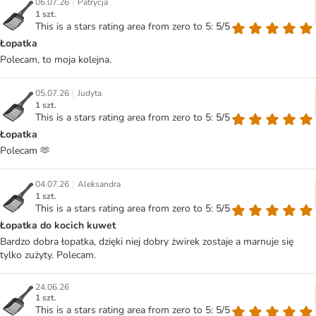
|
06.07.26
Patrycja
1 szt.
This is a stars rating area from zero to 5: 5/5
Łopatka
Polecam, to moja kolejna.
|
05.07.26
Judyta
1 szt.
This is a stars rating area from zero to 5: 5/5
Łopatka
Polecam 🫶
|
04.07.26
Aleksandra
1 szt.
This is a stars rating area from zero to 5: 5/5
Łopatka do kocich kuwet
Bardzo dobra łopatka, dzięki niej dobry żwirek zostaje a marnuje się
tylko zużyty. Polecam.
24.06.26
1 szt.
This is a stars rating area from zero to 5: 5/5