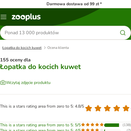
Darmowa dostawa od 99 zł *
Menu
Szukaj
produktów
Łopatka do kocich kuwet
Ocena klienta
155 oceny dla
Łopatka do kocich kuwet
Wczytaj zdjęcie produktu
This is a stars rating area from zero to 5: 4.8/5
This is a stars rating area from zero to 5: 5/5
(
138
)
This is a stars rating area from zero to 5: 4/5
(
7
)