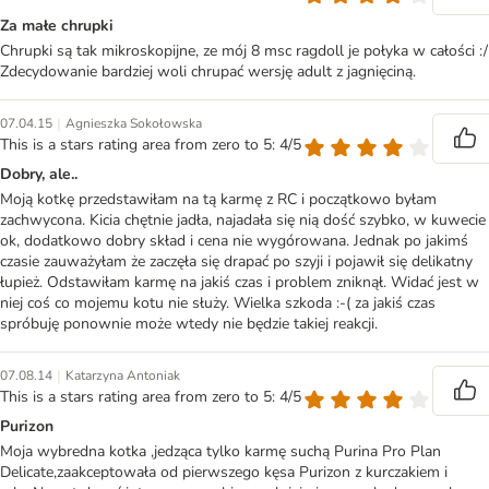
Za małe chrupki
Chrupki są tak mikroskopijne, ze mój 8 msc ragdoll je połyka w całości :/
Zdecydowanie bardziej woli chrupać wersję adult z jagnięciną.
|
07.04.15
Agnieszka Sokołowska
This is a stars rating area from zero to 5: 4/5
Dobry, ale..
Moją kotkę przedstawiłam na tą karmę z RC i początkowo byłam
zachwycona. Kicia chętnie jadła, najadała się nią dość szybko, w kuwecie
ok, dodatkowo dobry skład i cena nie wygórowana. Jednak po jakimś
czasie zauważyłam że zaczęła się drapać po szyji i pojawił się delikatny
łupież. Odstawiłam karmę na jakiś czas i problem zniknął. Widać jest w
niej coś co mojemu kotu nie służy. Wielka szkoda :-( za jakiś czas
spróbuję ponownie może wtedy nie będzie takiej reakcji.
|
07.08.14
Katarzyna Antoniak
This is a stars rating area from zero to 5: 4/5
Purizon
Moja wybredna kotka ,jedząca tylko karmę suchą Purina Pro Plan
Delicate,zaakceptowała od pierwszego kęsa Purizon z kurczakiem i