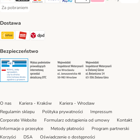
Przelew 
Przelewy24 Payment Method
Blik Payment Method
MasterCard Payment Method
Visa Payment Method
PayPal Payment Method
Apple Pay Payment Method
Klarna Payment Method
Google Pay Paym
Za pobraniem
Za pobraniem Payment Method
Dostawa
Paczkomat® Shipping Method
ORLEN Paczka Shipping Method
DPD Shipping Method
Bezpieczeństwo
Security
Security
Security
Security
O nas
Kariera - Kraków
Kariera - Wrocław
Regulamin sklepu
Polityka prywatności
Impressum
Corporate Website
Formularz odstąpienia od umowy
Kontakt
Informacje o przesyłce
Metody płatności
Program partnerski
Korzyści
DSA
Oświadczenie o dostępności