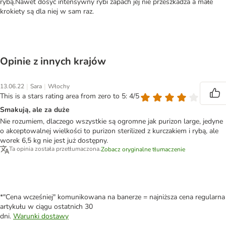
rybą.Nawet dosyć intensywny rybi zapach jej nie przeszkadza a małe
krokiety są dla niej w sam raz.
Opinie z innych krajów
|
|
13.06.22
Sara
Włochy
This is a stars rating area from zero to 5: 4/5
Smakują, ale za duże
Nie rozumiem, dlaczego wszystkie są ogromne jak purizon large, jedyne
o akceptowalnej wielkości to purizon sterilized z kurczakiem i rybą, ale
worek 6,5 kg nie jest już dostępny.
Ta opinia została przetłumaczona.
Zobacz oryginalne tłumaczenie
*"Cena wcześniej" komunikowana na banerze = najniższa cena regularna
artykułu w ciągu ostatnich 30
dni.
Warunki dostawy