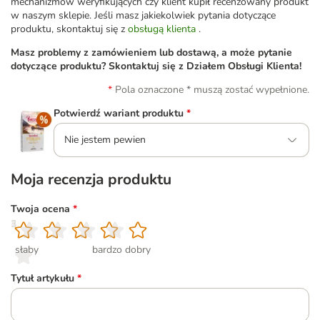
mechanizmów weryfikujących czy klient kupił recenzowany produkt
w naszym sklepie. Jeśli masz jakiekolwiek pytania dotyczące
produktu, skontaktuj się z
obsługą klienta
.
Masz problemy z zamówieniem lub dostawą, a może pytanie
dotyczące produktu? Skontaktuj się z Działem Obsługi Klienta!
Pola oznaczone * muszą zostać wypełnione.
Potwierdź wariant produktu
*
Nie jestem pewien
Moja recenzja produktu
Twoja ocena
*
1
2
3
4
5
słaby
bardzo dobry
Tytuł artykułu
*