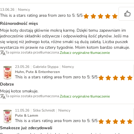
|
13.06.26
Niemcy
This is a stars rating area from zero to 5: 5/5
Różnorodność mięs
Moje koty dostają głównie mokrą karmę. Dzięki temu zapewniam im
jednocześnie składniki odżywcze i odpowiednią ilość płynów. Jeśli ma
się więcej niż jednego kota, różne smaki są dużą zaletą. Liczba puszek
wystarcza mi prawie na cztery tygodnie. Moim kotom bardzo smakuje.
Ta opinia została przetłumaczona.
Zobacz oryginalne tłumaczenie
|
|
23.05.26
Gabriele Styppa
Niemcy
Huhn, Pute & Entenherzen
This is a stars rating area from zero to 5: 5/5
Dobrze
Mojej kotce smakuje.
Ta opinia została przetłumaczona.
Zobacz oryginalne tłumaczenie
|
|
11.05.26
Silke Schmidt
Niemcy
Pute & Lamm
This is a stars rating area from zero to 5: 5/5
Smakosze już zdecydowali