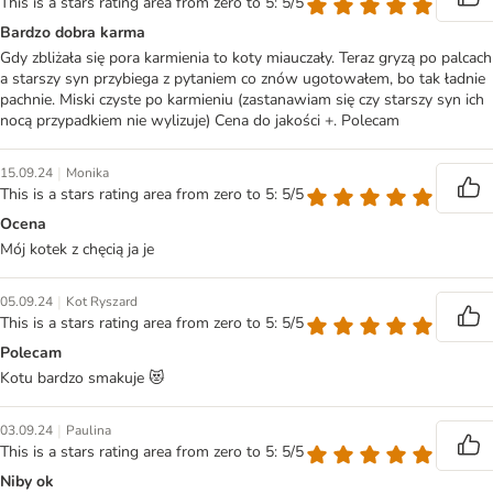
This is a stars rating area from zero to 5: 5/5
Bardzo dobra karma
Gdy zbliżała się pora karmienia to koty miauczały. Teraz gryzą po palcach
a starszy syn przybiega z pytaniem co znów ugotowałem, bo tak ładnie
pachnie. Miski czyste po karmieniu (zastanawiam się czy starszy syn ich
nocą przypadkiem nie wylizuje) Cena do jakości +. Polecam
|
15.09.24
Monika
This is a stars rating area from zero to 5: 5/5
Ocena
Mój kotek z chęcią ja je
|
05.09.24
Kot Ryszard
This is a stars rating area from zero to 5: 5/5
Polecam
Kotu bardzo smakuje 😻
|
03.09.24
Paulina
This is a stars rating area from zero to 5: 5/5
Niby ok