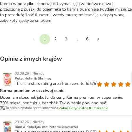
Karma w porządku, chociaż jak trzyma się ją w lodówce nawet
przełożoną z puszki do pojemnika to karma twardnieje (wydaje mi się, że
to przez dużą ilość tłuszczu), wtedy muszę zmieszać ją z ciepłą wodą,
żeby koty zjadły ze smakiem
1
2
3
...
6
Wstecz
Dalej
Opinie z innych krajów
|
03.08.26
Niemcy
Pute, Huhn & Shrimps
This is a stars rating area from zero to 5: 5/5
Karma premium w uczciwej cenie
Doceniam stosunek jakości do ceny. Karma premium w super cenie.
70% mięsa, bez cukru, bez zbóż. Tak właśnie powinno być!
Ta opinia została przetłumaczona.
Zobacz oryginalne tłumaczenie
|
23.07.26
Niemcy
Rind & Kabeljau mit Petersilienwurzel