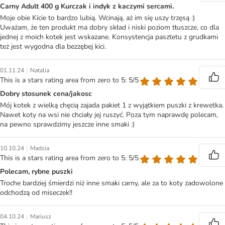
Carny Adult 400 g Kurczak i indyk z kaczymi sercami.
Moje obie Kicie to bardzo lubią. Wcinają, aż im się uszy trzęsą :)
Uważam, że ten produkt ma dobry skład i niski poziom tłuszcze, co dla
jednej z moich kotek jest wskazane. Konsystencja pasztetu z grudkami
też jest wygodna dla bezzębej kici.
|
01.11.24
Natalia
This is a stars rating area from zero to 5: 5/5
Dobry stosunek cena/jakosc
Mój kotek z wielką chęcią zajada pakiet 1 z wyjątkiem puszki z krewetka.
Nawet koty na wsi nie chciały jej ruszyć. Poza tym naprawdę polecam,
na pewno sprawdzimy jeszcze inne smaki :)
|
10.10.24
Madzia
This is a stars rating area from zero to 5: 5/5
Polecam, rybne puszki
Troche bardziej śmierdzi niż inne smaki carny, ale za to koty zadowolone
odchodzą od miseczek!!
|
04.10.24
Mariusz