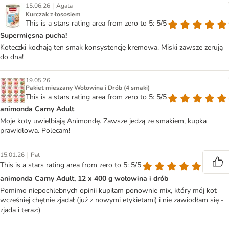
|
15.06.26
Agata
Kurczak z łososiem
This is a stars rating area from zero to 5: 5/5
Supermięsna pucha!
Koteczki kochają ten smak konsystencję kremowa. Miski zawsze zerują
do dna!
19.05.26
Pakiet mieszany Wołowina i Drób (4 smaki)
This is a stars rating area from zero to 5: 5/5
animonda Carny Adult
Moje koty uwielbiają Animondę. Zawsze jedzą ze smakiem, kupka
prawidłowa. Polecam!
|
15.01.26
Pat
This is a stars rating area from zero to 5: 5/5
animonda Carny Adult, 12 x 400 g wołowina i drób
Pomimo niepochlebnych opinii kupiłam ponownie mix, który mój kot
wcześniej chętnie zjadał (już z nowymi etykietami) i nie zawiodłam się -
zjada i teraz:)