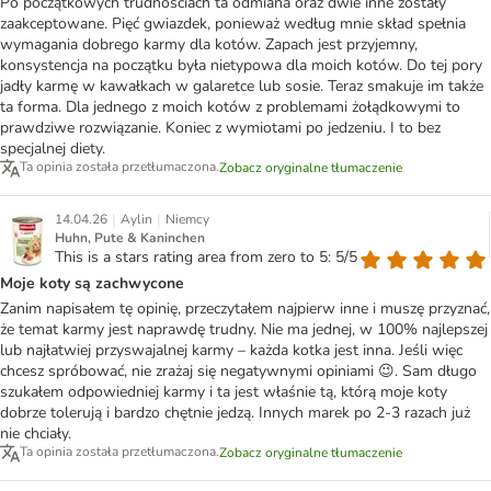
Po początkowych trudnościach ta odmiana oraz dwie inne zostały
zaakceptowane. Pięć gwiazdek, ponieważ według mnie skład spełnia
wymagania dobrego karmy dla kotów. Zapach jest przyjemny,
konsystencja na początku była nietypowa dla moich kotów. Do tej pory
jadły karmę w kawałkach w galaretce lub sosie. Teraz smakuje im także
ta forma. Dla jednego z moich kotów z problemami żołądkowymi to
prawdziwe rozwiązanie. Koniec z wymiotami po jedzeniu. I to bez
specjalnej diety.
Ta opinia została przetłumaczona.
Zobacz oryginalne tłumaczenie
|
|
14.04.26
Aylin
Niemcy
Huhn, Pute & Kaninchen
This is a stars rating area from zero to 5: 5/5
Moje koty są zachwycone
Zanim napisałem tę opinię, przeczytałem najpierw inne i muszę przyznać,
że temat karmy jest naprawdę trudny. Nie ma jednej, w 100% najlepszej
lub najłatwiej przyswajalnej karmy – każda kotka jest inna. Jeśli więc
chcesz spróbować, nie zrażaj się negatywnymi opiniami 😉. Sam długo
szukałem odpowiedniej karmy i ta jest właśnie tą, którą moje koty
dobrze tolerują i bardzo chętnie jedzą. Innych marek po 2-3 razach już
nie chciały.
Ta opinia została przetłumaczona.
Zobacz oryginalne tłumaczenie