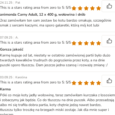
|
24.11.25
Pat
This is a stars rating area from zero to 5: 5/5
animonda Carny Adult, 12 x 400 g, wołowina i drób
2raz zamówiłam ten sam zestaw bo kotu bardzo smakuje, szczególnie
smak z sercami kaczymi, ma sporo galaretki, którą mój kot lubi
|
07.09.25
A.
This is a stars rating area from zero to 5: 5/5
Gorsza jakość
Karmę kupuje od lat, niestety w ostatnio zamówionej partii było dużo
twardych kawałków trudnych do pogryzienia przez koty, a na dnie
puszki sporo tłuszczu. Dam jeszcze jedna szansę i rozważę zmianę :/
|
03.09.25
Karolina
This is a stars rating area from zero to 5: 5/5
Karma
Póki co moje koty jadły wołowinę, teraz zamówiłam kurczaka z łososiem
i zobaczymy jak będzie. Co do tłuszczu na dnie puszek. Albo przesadzają
albo mi się trafiła dobra partia, koty chętnie jedzą nawet bardzo,
tłuszczu tylko troszkę na brzegach miski zostaje. Jak dla mnie super i
polecam.