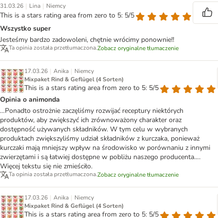
|
|
31.03.26
Lina
Niemcy
This is a stars rating area from zero to 5: 5/5
Wszystko super
Jesteśmy bardzo zadowoleni, chętnie wrócimy ponownie!!
Ta opinia została przetłumaczona.
Zobacz oryginalne tłumaczenie
|
|
17.03.26
Anika
Niemcy
Mixpaket Rind & Geflügel (4 Sorten)
This is a stars rating area from zero to 5: 5/5
Opinia o animonda
…Ponadto ostrożnie zaczęliśmy rozwijać receptury niektórych
produktów, aby zwiększyć ich zrównoważony charakter oraz
dostępność używanych składników. W tym celu w wybranych
produktach zwiększyliśmy udział składników z kurczaka, ponieważ
kurczaki mają mniejszy wpływ na środowisko w porównaniu z innymi
zwierzętami i są łatwiej dostępne w pobliżu naszego producenta….
Więcej tekstu się nie zmieściło.
Ta opinia została przetłumaczona.
Zobacz oryginalne tłumaczenie
|
|
17.03.26
Anika
Niemcy
Mixpaket Rind & Geflügel (4 Sorten)
This is a stars rating area from zero to 5: 5/5