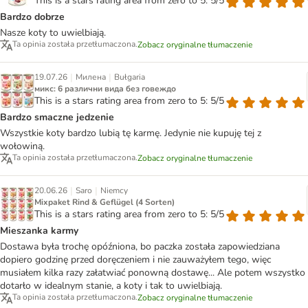
This is a stars rating area from zero to 5: 5/5
Bardzo dobrze
Nasze koty to uwielbiają.
Ta opinia została przetłumaczona.
Zobacz oryginalne tłumaczenie
|
|
19.07.26
Милена
Bułgaria
микс: 6 различни вида без говеждо
This is a stars rating area from zero to 5: 5/5
Bardzo smaczne jedzenie
Wszystkie koty bardzo lubią tę karmę. Jedynie nie kupuję tej z
wołowiną.
Ta opinia została przetłumaczona.
Zobacz oryginalne tłumaczenie
|
|
20.06.26
Saro
Niemcy
Mixpaket Rind & Geflügel (4 Sorten)
This is a stars rating area from zero to 5: 5/5
Mieszanka karmy
Dostawa była trochę opóźniona, bo paczka została zapowiedziana
dopiero godzinę przed doręczeniem i nie zauważyłem tego, więc
musiałem kilka razy załatwiać ponowną dostawę... Ale potem wszystko
dotarło w idealnym stanie, a koty i tak to uwielbiają.
Ta opinia została przetłumaczona.
Zobacz oryginalne tłumaczenie