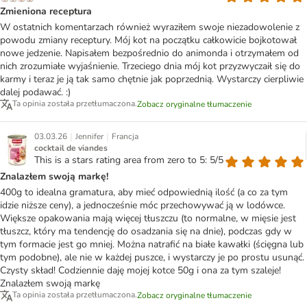
Zmieniona receptura
W ostatnich komentarzach również wyraziłem swoje niezadowolenie z
powodu zmiany receptury. Mój kot na początku całkowicie bojkotował
nowe jedzenie. Napisałem bezpośrednio do animonda i otrzymałem od
nich zrozumiałe wyjaśnienie. Trzeciego dnia mój kot przyzwyczaił się do
karmy i teraz je ją tak samo chętnie jak poprzednią. Wystarczy cierpliwie
dalej podawać. :)
Ta opinia została przetłumaczona.
Zobacz oryginalne tłumaczenie
|
|
03.03.26
Jennifer
Francja
cocktail de viandes
This is a stars rating area from zero to 5: 5/5
Znalazłem swoją markę!
400g to idealna gramatura, aby mieć odpowiednią ilość (a co za tym
idzie niższe ceny), a jednocześnie móc przechowywać ją w lodówce.
Większe opakowania mają więcej tłuszczu (to normalne, w mięsie jest
tłuszcz, który ma tendencję do osadzania się na dnie), podczas gdy w
tym formacie jest go mniej. Można natrafić na białe kawałki (ścięgna lub
tym podobne), ale nie w każdej puszce, i wystarczy je po prostu usunąć.
Czysty skład! Codziennie daję mojej kotce 50g i ona za tym szaleje!
Znalazłem swoją markę
Ta opinia została przetłumaczona.
Zobacz oryginalne tłumaczenie