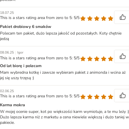
18.07.25
This is a stars rating area from zero to 5: 5/5
Pakiet drobiowy 6 smaków
Polecam ten pakiet, dużo lepsza jakość od pozostałych. Koty chętnie
jedzą
|
08.06.25
Igor
This is a stars rating area from zero to 5: 5/5
Od lat biorę i polecam
Mam wybredna kotkę i zawsze wybieram pakiet z animonda i wcina aż
jej się uszy trzęsą :)
02.06.25
This is a stars rating area from zero to 5: 5/5
Karma mokra
W mojej ocenie super, kot po większości karm wymiotuje, a te mu leży :)
Dużo lepsza karma niż z marketu a cena niewiele większą i dużo taniej w
pakiecie.