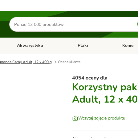
Szukaj
produktów
Akwarystyka
Ptaki
Konie
y
Otwórz menu kategorii: Małe zwierzęta
Otwórz menu kategorii: Akwaryst
Otwórz men
imonda Carny Adult, 12 x 400 g
Ocena klienta
4054 oceny dla
Korzystny pak
Adult, 12 x 4
Wczytaj zdjęcie produktu