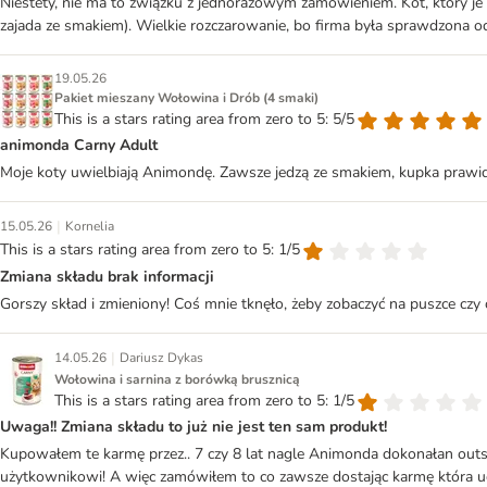
Niestety, nie ma to związku z jednorazowym zamówieniem. Kot, który je
zajada ze smakiem). Wielkie rozczarowanie, bo firma była sprawdzona od 
19.05.26
Pakiet mieszany Wołowina i Drób (4 smaki)
This is a stars rating area from zero to 5: 5/5
animonda Carny Adult
Moje koty uwielbiają Animondę. Zawsze jedzą ze smakiem, kupka prawi
|
15.05.26
Kornelia
This is a stars rating area from zero to 5: 1/5
Zmiana składu brak informacji
Gorszy skład i zmieniony! Coś mnie tknęło, żeby zobaczyć na puszce czy 
|
14.05.26
Dariusz Dykas
Wołowina i sarnina z borówką brusznicą
This is a stars rating area from zero to 5: 1/5
Uwaga!! Zmiana składu to już nie jest ten sam produkt!
Kupowałem te karmę przez.. 7 czy 8 lat nagle Animonda dokonałan outst
użytkownikowi! A więc zamówiłem to co zawsze dostając karmę która 