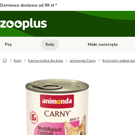
Darmowa dostawa od 99 zł *
Psy
Koty
Małe zwierzęta
Otwórz menu kategorii: Psy
Otwórz menu kategorii: Kot
Koty
Karma mokra dla kota
animonda Carny
Korzystny pakiet an