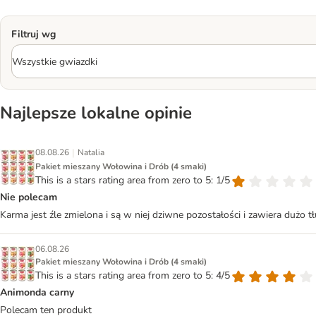
Filtruj wg
Najlepsze lokalne opinie
|
08.08.26
Natalia
Pakiet mieszany Wołowina i Drób (4 smaki)
This is a stars rating area from zero to 5: 1/5
Nie polecam
Karma jest źle zmielona i są w niej dziwne pozostałości i zawiera dużo 
06.08.26
Pakiet mieszany Wołowina i Drób (4 smaki)
This is a stars rating area from zero to 5: 4/5
Animonda carny
Polecam ten produkt