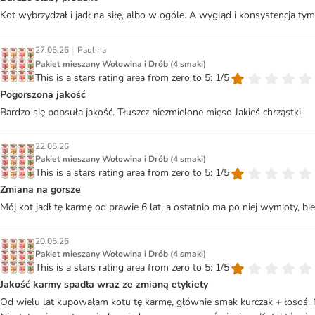
Kot wybrzydzał i jadł na siłę, albo w ogóle. A wygląd i konsystencja tym
|
27.05.26
Paulina
Pakiet mieszany Wołowina i Drób (4 smaki)
This is a stars rating area from zero to 5: 1/5
Pogorszona jakość
Bardzo się popsuła jakość. Tłuszcz niezmielone mięso Jakieś chrząstki.
22.05.26
Pakiet mieszany Wołowina i Drób (4 smaki)
This is a stars rating area from zero to 5: 1/5
Zmiana na gorsze
Mój kot jadł tę karmę od prawie 6 lat, a ostatnio ma po niej wymioty, bieg
20.05.26
Pakiet mieszany Wołowina i Drób (4 smaki)
This is a stars rating area from zero to 5: 1/5
Jakość karmy spadła wraz ze zmianą etykiety
Od wielu lat kupowałam kotu tę karmę, głównie smak kurczak + łosoś. Nies