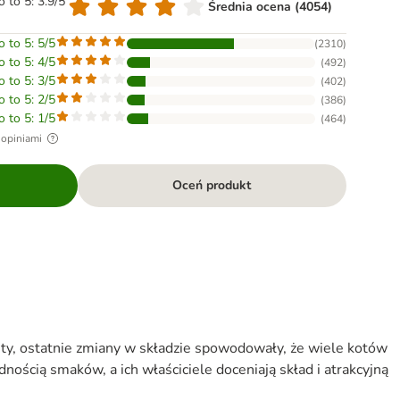
o to 5: 3.9/5
Średnia ocena (4054)
o to 5: 5/5
(
2310
)
o to 5: 4/5
(
492
)
o to 5: 3/5
(
402
)
o to 5: 2/5
(
386
)
o to 5: 1/5
(
464
)
 opiniami
Oceń produkt
ty, ostatnie zmiany w składzie spowodowały, że wiele kotów
dnością smaków, a ich właściciele doceniają skład i atrakcyjną