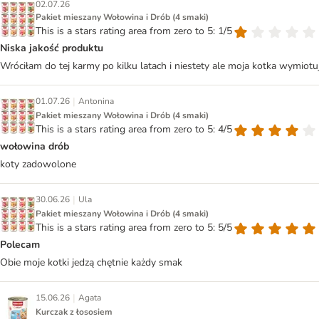
02.07.26
Pakiet mieszany Wołowina i Drób (4 smaki)
This is a stars rating area from zero to 5: 1/5
Niska jakość produktu
Wróciłam do tej karmy po kilku latach i niestety ale moja kotka wymiotuję
|
01.07.26
Antonina
Pakiet mieszany Wołowina i Drób (4 smaki)
This is a stars rating area from zero to 5: 4/5
wołowina drób
koty zadowolone
|
30.06.26
Ula
Pakiet mieszany Wołowina i Drób (4 smaki)
This is a stars rating area from zero to 5: 5/5
Polecam
Obie moje kotki jedzą chętnie każdy smak
|
15.06.26
Agata
Kurczak z łososiem