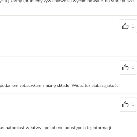
zyć tej karmy (problemy żywieniowe są wyeliminowane, bo stare puszki
1
1
ed podaniem zobaczyłam zmianę składu. Widać też słabszą jakość.
1
s natomiast w łatwy sposób nie udostępnia tej informacji