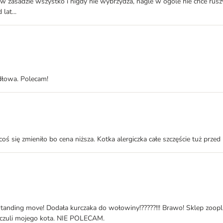
 w zasadzie wszystko i nigdy nie wybrzydza, nagle w ogóle nie chce rus
lat...
dłowa. Polecam!
coś się zmieniło bo cena niższa. Kotka alergiczka całe szczęście tuż prz
anding move! Dodała kurczaka do wołowiny!?????!!! Brawo! Sklep zooplu
uczuli mojego kota. NIE POLECAM.