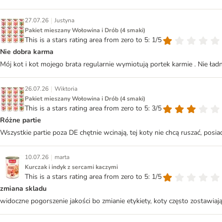
|
27.07.26
Justyna
Pakiet mieszany Wołowina i Drób (4 smaki)
This is a stars rating area from zero to 5: 1/5
Nie dobra karma
Mój kot i kot mojego brata regularnie wymiotują portek karmie . Nie ład
|
26.07.26
Wiktoria
Pakiet mieszany Wołowina i Drób (4 smaki)
This is a stars rating area from zero to 5: 3/5
Różne partie
Wszystkie partie poza DE chętnie wcinają, tej koty nie chcą ruszać, posi
|
10.07.26
marta
Kurczak i indyk z sercami kaczymi
This is a stars rating area from zero to 5: 1/5
zmiana skladu
widoczne pogorszenie jakości bo zmianie etykiety, koty często zostawiają