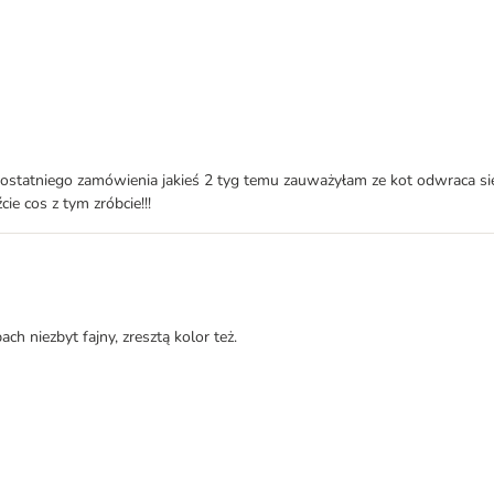
atniego zamówienia jakieś 2 tyg temu zauważyłam ze kot odwraca sie od 
ie cos z tym zróbcie!!!
ch niezbyt fajny, zresztą kolor też.