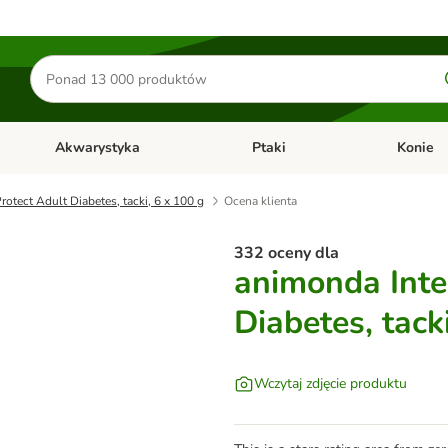
Szukaj
produktów
Akwarystyka
Ptaki
Konie
y
Otwórz menu kategorii: Małe zwierzęta
Otwórz menu kategorii: Akwaryst
Otwórz men
otect Adult Diabetes, tacki, 6 x 100 g
Ocena klienta
332 oceny dla
animonda Inte
Diabetes, tack
Wczytaj zdjęcie produktu