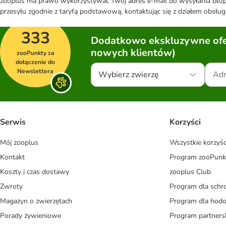
zooplus ma prawo wykorzystywać Twój adres e-mail do wysyłania bezpo
przesyłu zgodnie z taryfą podstawową, kontaktując się z działem obsługi
333
Dodatkowo ekskluzywne ofer
nowych klientów)
zooPunkty za
dołączenie do
Newslettera
Wybierz zwierzę
Serwis
Korzyści
Mój zooplus
Wszystkie korzyśc
Kontakt
Program zooPunk
Koszty i czas dostawy
zooplus Club
Zwroty
Program dla schr
Magazyn o zwierzętach
Program dla ho
Porady żywieniowe
Program partners