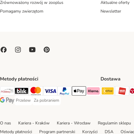
Zrównoważony rozwój w zooplus
Aktualne oferty
Pomagamy zwierzętom
Newsletter
Metody płatności
Dostawa
Paczkoma
OR
Przelewy24 Payment Method
Blik Payment Method
MasterCard Payment Method
Visa Payment Method
PayPal Payment Method
Apple Pay Payment Method
Klarna Payment Method
Przelew
Za pobraniem
Przelew Payment Method
Za pobraniem Payment Method
Google Pay Payment Method
O nas
Kariera - Kraków
Kariera - Wrocław
Regulamin sklepu
Metody płatności
Program partnerski
Korzyści
DSA
Oświad