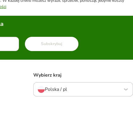
W każdej chwili możesz wyrazić sprzeciw, ponosząc jedynie koszty
ości
la
Subskrybuj
Wybierz kraj
Polska / pl