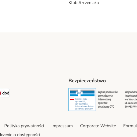
Klub Szczeniaka
Bezpieczeństwo
t® Shipping Method
LEN Paczka Shipping Method
DPD Shipping Method
Security
Securit
Polityka prywatności
Impressum
Corporate Website
Formul
czenie o dostępności