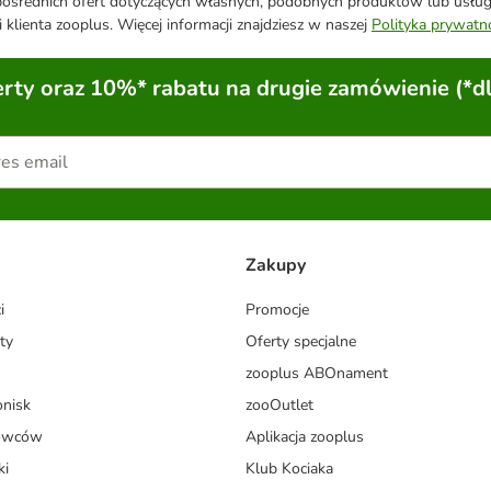
średnich ofert dotyczących własnych, podobnych produktów lub usług. 
 klienta zooplus. Więcej informacji znajdziesz w naszej
Polityka prywatn
ty oraz 10%* rabatu na drugie zamówienie (*d
Zakupy
i
Promocje
ty
Oferty specjalne
zooplus ABOnament
onisk
zooOutlet
dowców
Aplikacja zooplus
ki
Klub Kociaka