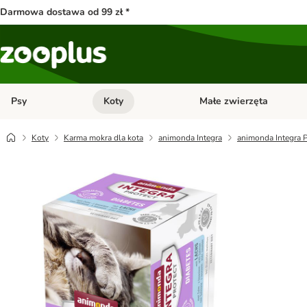
Darmowa dostawa od 99 zł *
Psy
Koty
Małe zwierzęta
Otwórz menu kategorii: Psy
Otwórz menu kategorii: Kot
Koty
Karma mokra dla kota
animonda Integra
animonda Integra Pr