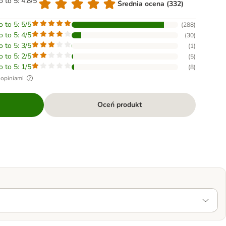
o to 5: 4.8/5
Średnia ocena (332)
o to 5: 5/5
(
288
)
o to 5: 4/5
(
30
)
o to 5: 3/5
(
1
)
o to 5: 2/5
(
5
)
o to 5: 1/5
(
8
)
 opiniami
Oceń produkt