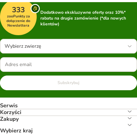
333
Dodatkowo ekskluzywne oferty oraz 10%*
zooPunkty za
rabatu na drugie zamówienie (*dla nowych
dołączenie do
klientów)
Newslettera
Wybierz zwierzę
Subskrybuj
Serwis
Korzyści
Zakupy
Wybierz kraj