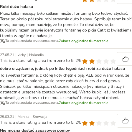
Robi dużo hałasu
Przez kilka miesięcy było całkiem nieźle , fontannę było ledwo słychać,
Teraz po około pół roku robi strasznie dużo hałasu. Spróbuję teraz kupić
nową pompę, mam nadzieję, że to pomoże. To dość dziwne, bo
kupiliśmy razem prawie identyczną fontannę do picia Catit (z kwiatkiem)
i tamta w ogóle nie hałasuje.
Ta opinia została przetłumaczona.
Zobacz oryginalne tłumaczenie
|
|
27.05.21
vicky
Holandia
This is a stars rating area from zero to 5: 2/5
dobre urządzenie, jednak po kilku tygodniach robi za dużo hałasu
To świetna fontanna, z której koty chętnie piją. ALE pod warunkiem, że
nie musi stać w salonie, gdzie przez cały dzień buczy ci nad głową.
Silniczek po kilku miesiącach strasznie hałasuje (wymieniany 3 razy i
ostatecznie urządzenie zostało wyrzucone). Warto kupić, jeśli możesz
umieścić ją w schowku i nie musisz słuchać hałasu całymi dniami.
Ta opinia została przetłumaczona.
Zobacz oryginalne tłumaczenie
|
|
29.03.21
Monika
Słowacja
This is a stars rating area from zero to 5: 2/5
Nie można dostać zapasowej pompy