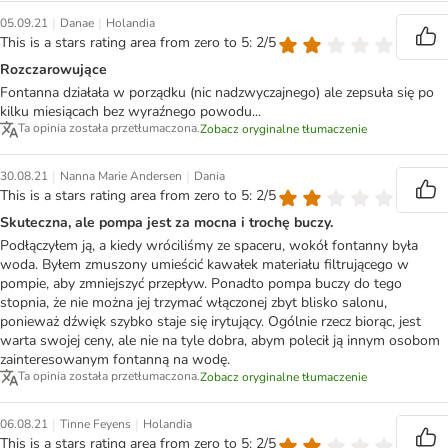
|
|
05.09.21
Danae
Holandia
This is a stars rating area from zero to 5: 2/5
Rozczarowujące
Fontanna działała w porządku (nic nadzwyczajnego) ale zepsuła się po
kilku miesiącach bez wyraźnego powodu...
Ta opinia została przetłumaczona.
Zobacz oryginalne tłumaczenie
|
|
30.08.21
Nanna Marie Andersen
Dania
This is a stars rating area from zero to 5: 2/5
Skuteczna, ale pompa jest za mocna i trochę buczy.
Podłączyłem ją, a kiedy wróciliśmy ze spaceru, wokół fontanny była
woda. Byłem zmuszony umieścić kawałek materiału filtrującego w
pompie, aby zmniejszyć przepływ. Ponadto pompa buczy do tego
stopnia, że nie można jej trzymać włączonej zbyt blisko salonu,
ponieważ dźwięk szybko staje się irytujący. Ogólnie rzecz biorąc, jest
warta swojej ceny, ale nie na tyle dobra, abym polecił ją innym osobom
zainteresowanym fontanną na wodę.
Ta opinia została przetłumaczona.
Zobacz oryginalne tłumaczenie
|
|
06.08.21
Tinne Feyens
Holandia
This is a stars rating area from zero to 5: 2/5