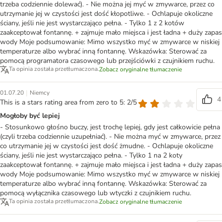
trzeba codziennie dolewać). - Nie można jej myć w zmywarce, przez co
utrzymanie jej w czystości jest dość kłopotliwe. - Ochlapuje okoliczne
ściany, jeśli nie jest wystarczająco pełna. - Tylko 1 z 2 kotów
zaakceptował fontannę. + zajmuje mało miejsca i jest ładna + duży zapas
wody Moje podsumowanie: Mimo wszystko myć w zmywarce w niskiej
temperaturze albo wybrać inną fontannę. Wskazówka: Sterować za
pomocą programatora czasowego lub przejściówki z czujnikiem ruchu.
Ta opinia została przetłumaczona.
Zobacz oryginalne tłumaczenie
|
01.07.20
Niemcy
4
This is a stars rating area from zero to 5: 2/5
Mogłoby być lepiej
- Stosunkowo głośno buczy, jest trochę lepiej, gdy jest całkowicie pełna
(czyli trzeba codziennie uzupełniać). - Nie można myć w zmywarce, przez
co utrzymanie jej w czystości jest dość żmudne. - Ochlapuje okoliczne
ściany, jeśli nie jest wystarczająco pełna. - Tylko 1 na 2 koty
zaakceptował fontannę. + zajmuje mało miejsca i jest ładna + duży zapas
wody Moje podsumowanie: Mimo wszystko myć w zmywarce w niskiej
temperaturze albo wybrać inną fontannę. Wskazówka: Sterować za
pomocą wyłącznika czasowego lub wtyczki z czujnikiem ruchu.
Ta opinia została przetłumaczona.
Zobacz oryginalne tłumaczenie