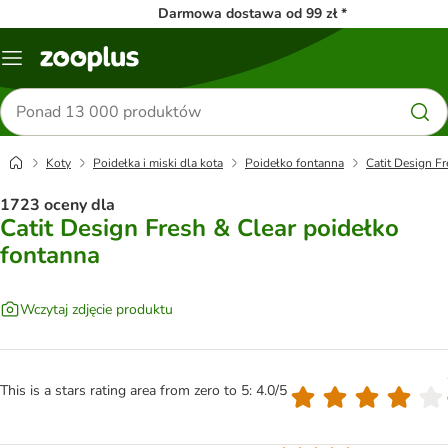
Darmowa dostawa od 99 zł *
Menu
Szukaj
produktów
Koty
Poidełka i miski dla kota
Poidełko fontanna
Catit Design F
1723 oceny dla
Catit Design Fresh & Clear poidełko
fontanna
Wczytaj zdjęcie produktu
This is a stars rating area from zero to 5: 4.0/5