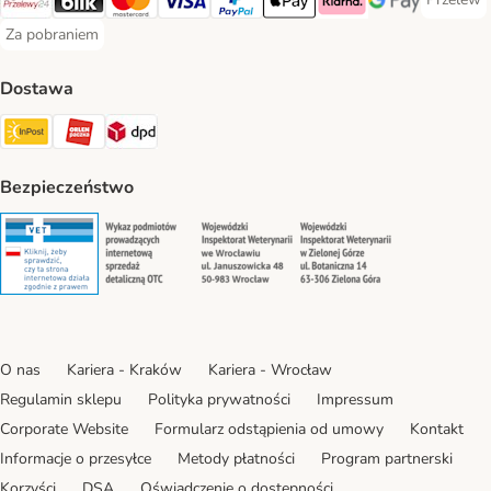
Przelew 
Przelewy24 Payment Method
Blik Payment Method
MasterCard Payment Method
Visa Payment Method
PayPal Payment Method
Apple Pay Payment Method
Klarna Payment Method
Google Pay Paym
Za pobraniem
Za pobraniem Payment Method
Dostawa
Paczkomat® Shipping Method
ORLEN Paczka Shipping Method
DPD Shipping Method
Bezpieczeństwo
Security
Security
Security
Security
O nas
Kariera - Kraków
Kariera - Wrocław
Regulamin sklepu
Polityka prywatności
Impressum
Corporate Website
Formularz odstąpienia od umowy
Kontakt
Informacje o przesyłce
Metody płatności
Program partnerski
Korzyści
DSA
Oświadczenie o dostępności