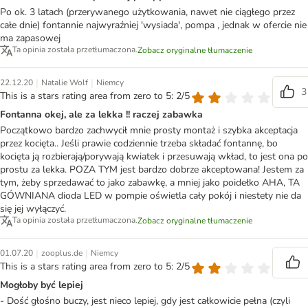
Po ok. 3 latach (przerywanego użytkowania, nawet nie ciągłego przez
całe dnie) fontannie najwyraźniej 'wysiada', pompa , jednak w ofercie nie
ma zapasowej
Ta opinia została przetłumaczona.
Zobacz oryginalne tłumaczenie
|
|
22.12.20
Natalie Wolf
Niemcy
3
This is a stars rating area from zero to 5: 2/5
Fontanna okej, ale za lekka !! raczej zabawka
Początkowo bardzo zachwycił mnie prosty montaż i szybka akceptacja
przez kocięta.. Jeśli prawie codziennie trzeba składać fontannę, bo
kocięta ją rozbierają/porywają kwiatek i przesuwają wkład, to jest ona po
prostu za lekka. POZA TYM jest bardzo dobrze akceptowana! Jestem za
tym, żeby sprzedawać to jako zabawkę, a mniej jako poidełko AHA, TA
GÓWNIANA dioda LED w pompie oświetla cały pokój i niestety nie da
się jej wyłączyć.
Ta opinia została przetłumaczona.
Zobacz oryginalne tłumaczenie
|
|
01.07.20
zooplus.de
Niemcy
This is a stars rating area from zero to 5: 2/5
Mogłoby być lepiej
- Dość głośno buczy, jest nieco lepiej, gdy jest całkowicie pełna (czyli