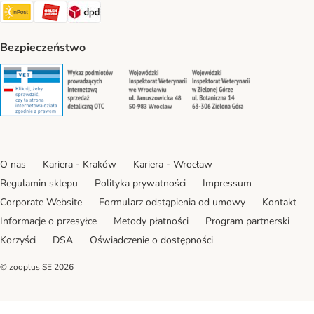
Paczkomat® Shipping Method
ORLEN Paczka Shipping Method
DPD Shipping Method
Bezpieczeństwo
Security
Security
Security
Security
O nas
Kariera - Kraków
Kariera - Wrocław
Regulamin sklepu
Polityka prywatności
Impressum
Corporate Website
Formularz odstąpienia od umowy
Kontakt
Informacje o przesyłce
Metody płatności
Program partnerski
Korzyści
DSA
Oświadczenie o dostępności
© zooplus SE
2026