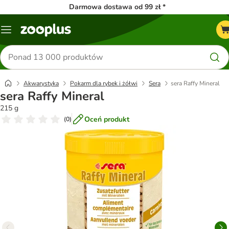
Darmowa dostawa od 99 zł *
Menu
Szukaj
produktów
Akwarystyka
Pokarm dla rybek i żółwi
Sera
sera Raffy Mineral
sera Raffy Mineral
215 g
Oceń produkt
(
0
)