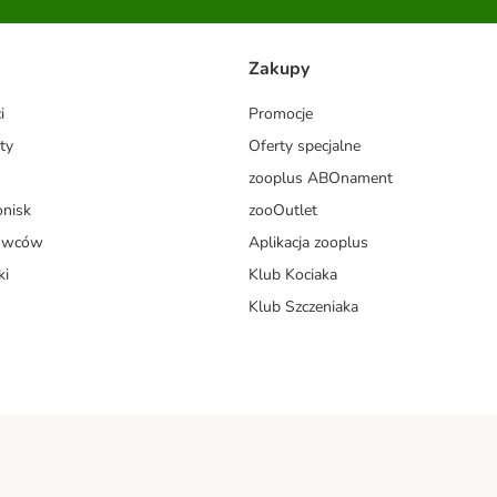
Zakupy
i
Promocje
ty
Oferty specjalne
zooplus ABOnament
onisk
zooOutlet
dowców
Aplikacja zooplus
ki
Klub Kociaka
Klub Szczeniaka