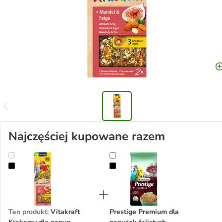
Najczęściej kupowane razem
Vitakraft Krakersy dla papug falistych
Prestige Premium dla papużek fali
Ten produkt
:
Vitakraft
Prestige Premium dla