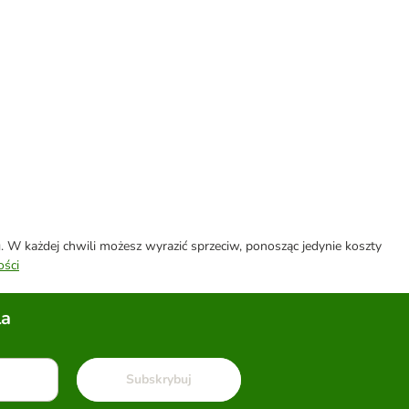
W każdej chwili możesz wyrazić sprzeciw, ponosząc jedynie koszty
ości
la
Subskrybuj