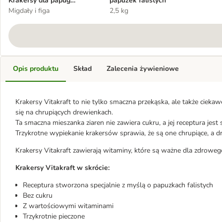
Krakersy dla papug
papużek falistych
falistych
Migdały i figa
2,5 kg
Opis produktu
Skład
Zalecenia żywieniowe
Krakersy Vitakraft to nie tylko smaczna przekąska, ale także cieka
się na chrupiących drewienkach.
Ta smaczna mieszanka ziaren nie zawiera cukru, a jej receptura jest
Trzykrotne wypiekanie krakersów sprawia, że są one chrupiące, a dr
Krakersy Vitakraft zawierają witaminy, które są ważne dla zdroweg
Krakersy Vitakraft w skrócie:
Receptura stworzona specjalnie z myślą o papuzkach falistych
Bez cukru
Z wartościowymi witaminami
Trzykrotnie pieczone