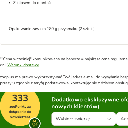
Z klipsem do montażu
Opakowanie zawiera 180 g przysmaku (2 sztuki).
*"Cena wcześniej" komunikowana na banerze = najniższa cena regularna 
dni.
Warunki dostawy
zooplus ma prawo wykorzystywać Twój adres e-mail do wysyłania bezpo
przesyłu zgodnie z taryfą podstawową, kontaktując się z działem obsługi
333
Dodatkowo ekskluzywne ofer
nowych klientów)
zooPunkty za
dołączenie do
Newslettera
Wybierz zwierzę