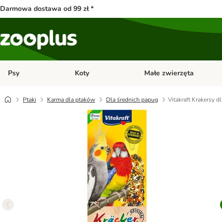
Darmowa dostawa od 99 zł *
Psy
Koty
Małe zwierzęta
Otwórz menu kategorii: Psy
Otwórz menu kategorii: Kot
Ptaki
Karma dla ptaków
Dla średnich papug
Vitakraft Krakersy d