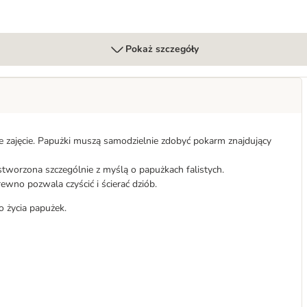
Pokaż szczegóły
we zajęcie. Papużki muszą samodzielnie zdobyć pokarm znajdujący
 stworzona szczególnie z myślą o papużkach falistych.
ewno pozwala czyścić i ścierać dziób.
o życia papużek.