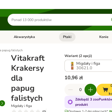
Szukaj
produktów
Akwarystyka
Ptaki
Konie
y
Otwórz menu kategorii: Małe zwierzęta
Otwórz menu kategorii: Akwaryst
Otwórz men
la papug falistych
Vitakraft
Wariant (2 opcji)
Migdały i figa
Krakersy
30621.0
dla
10,96 zł
papug
k
falistych
Zdobądź 3 zooPunktów
produkt
Migdały i figa
Dostawa: 1-2 dni roboczych*.
W
(
0
)