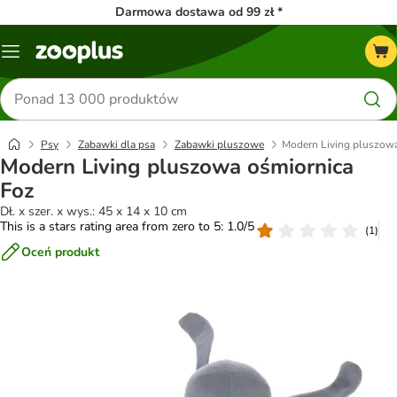
Darmowa dostawa od 99 zł *
Menu
Szukaj
produktów
Psy
Zabawki dla psa
Zabawki pluszowe
Modern Living pluszowa
Modern Living pluszowa ośmiornica
Foz
Dł. x szer. x wys.: 45 x 14 x 10 cm
This is a stars rating area from zero to 5: 1.0/5
(
1
)
Oceń produkt