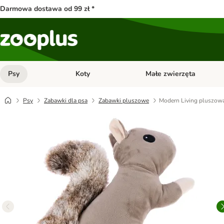
Darmowa dostawa od 99 zł *
Psy
Koty
Małe zwierzęta
Otwórz menu kategorii: Psy
Otwórz menu kategorii: Kot
Psy
Zabawki dla psa
Zabawki pluszowe
Modern Living pluszow