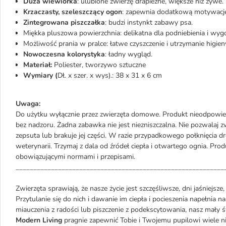
Duża wiewiórka
: ulubione zwierzę drapieżne, większe niż żywe.
Krzaczasty, szeleszczący ogon
: zapewnia dodatkową motywacj
Zintegrowana piszczałka
: budzi instynkt zabawy psa.
Miękka pluszowa powierzchnia: delikatna dla podniebienia i wy
Możliwość prania w pralce: łatwe czyszczenie i utrzymanie higien
Nowoczesna kolorystyka
: ładny wygląd.
Materiał:
Poliester, tworzywo sztuczne
Wymiary (
Dł. x szer. x wys).: 38 x 31 x 6 cm
Uwaga:
Do użytku wyłącznie przez zwierzęta domowe. Produkt nieodpowied
bez nadzoru. Żadna zabawka nie jest niezniszczalna. Nie pozwalaj zw
zepsuta lub brakuje jej części. W razie przypadkowego połknięcia d
weterynarii. Trzymaj z dala od źródeł ciepła i otwartego ognia. Pro
obowiązującymi normami i przepisami.
___________________________________________________________
Zwierzęta sprawiają, że nasze życie jest szczęśliwsze, dni jaśniejsze
Przytulanie się do nich i dawanie im ciepła i pocieszenia napełnia n
miauczenia z radości lub piszczenie z podekscytowania, nasz mały ś
Modern Living
pragnie zapewnić Tobie i Twojemu pupilowi wiele n