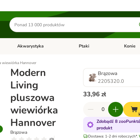
Szukaj
produktów
Akwarystyka
Ptaki
Konie
y
Otwórz menu kategorii: Małe zwierzęta
Otwórz menu kategorii: Akwaryst
Otwórz men
a wiewiórka Hannover
Modern
Brązowa
2205320.0
Living
33,96 zł
pluszowa
wiewiórka
Hannover
Zdobądź 8 zooPunktó
produkt
Brązowa
Dostawa: 1-2 dni roboczych*.
(
0
)