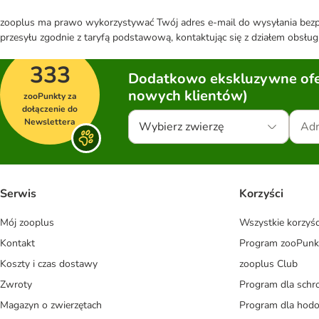
zooplus ma prawo wykorzystywać Twój adres e-mail do wysyłania bezpo
przesyłu zgodnie z taryfą podstawową, kontaktując się z działem obsługi
333
Dodatkowo ekskluzywne ofer
nowych klientów)
zooPunkty za
dołączenie do
Newslettera
Wybierz zwierzę
Serwis
Korzyści
Mój zooplus
Wszystkie korzyśc
Kontakt
Program zooPunk
Koszty i czas dostawy
zooplus Club
Zwroty
Program dla schr
Magazyn o zwierzętach
Program dla ho