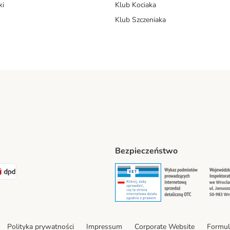
ki
Klub Kociaka
Klub Szczeniaka
Bezpieczeństwo
t® Shipping Method
LEN Paczka Shipping Method
DPD Shipping Method
Security
Securit
Polityka prywatności
Impressum
Corporate Website
Formul