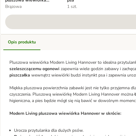
pluszowa wiewiórka
psa
Hannover
Brązowa
1 szt.
Opis produktu
Pluszowa wiewiórka Modern Living Hannover to idealna przytulank
szeleszczącemu ogonowi
zapewnia wiele godzin zabawy i zachęca
piszczałka
wewnątrz wiewiórki budzi instynkt psa i zapewnia uroz
Miękka pluszowa powierzchnia zabawki jest nie tylko przyjemna dla
czyszczenia. Pluszową wiewiórkę Modern Living Hannover można
ł
higieniczna, a pies będzie mógł się nią bawić w dowolnym momenc
Modern Living pluszowa wiewiórka Hannover w skrócie:
Urocza przytulanka dla dużych psów.