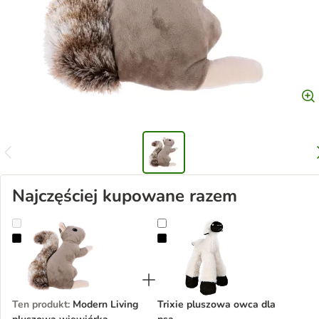
Najczęściej kupowane razem
Modern Living pluszowa wiewiórka Hannover
Trixie pluszowa owca dla psa
Ten produkt
:
Modern Living
Trixie pluszowa owca dla