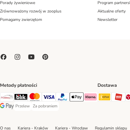
Porady żywieniowe
Program partners
Zrównoważony rozwój w zooplus
Aktualne oferty
Pomagamy zwierzętom
Newsletter
Metody płatności
Dostawa
Paczkoma
OR
Przelewy24 Payment Method
Blik Payment Method
MasterCard Payment Method
Visa Payment Method
PayPal Payment Method
Apple Pay Payment Method
Klarna Payment Method
Przelew
Za pobraniem
Przelew Payment Method
Za pobraniem Payment Method
Google Pay Payment Method
O nas
Kariera - Kraków
Kariera - Wrocław
Regulamin sklepu