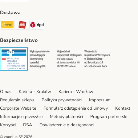
Dostawa
Paczkomat® Shipping Method
ORLEN Paczka Shipping Method
DPD Shipping Method
Bezpieczeństwo
Security
Security
Security
Security
O nas
Kariera - Kraków
Kariera - Wrocław
Regulamin sklepu
Polityka prywatności
Impressum
Corporate Website
Formularz odstąpienia od umowy
Kontakt
Informacje o przesyłce
Metody płatności
Program partnerski
Korzyści
DSA
Oświadczenie o dostępności
© zooplus SE
2026