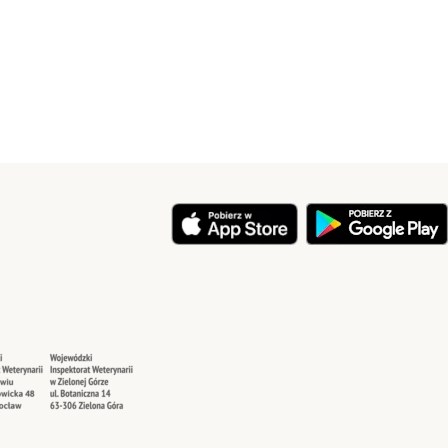
y
Security
Security