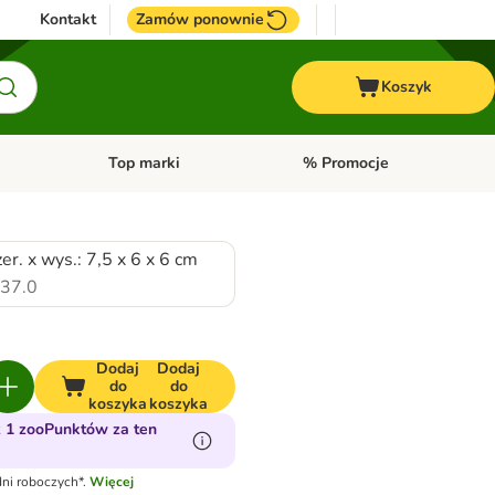
Kontakt
Zamów ponownie
Koszyk
Top marki
% Promocje
yka
u kategorii: Ptaki
Otwórz menu kategorii: Konie
Otwórz menu kategorii: Top m
zer. x wys.: 7,5 x 6 x 6 cm
37.0
Dodaj
Dodaj
do
do
koszyka
koszyka
 1 zooPunktów za ten
ni roboczych*.
Więcej