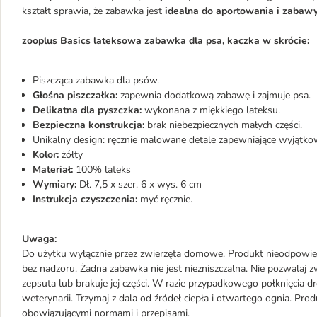
kształt sprawia, że zabawka jest
idealna do aportowania i zabaw
zooplus Basics lateksowa zabawka dla psa, kaczka w skrócie:
Piszcząca zabawka dla psów.
Głośna piszczałka:
zapewnia dodatkową zabawę i zajmuje psa.
Delikatna dla pyszczka:
wykonana z miękkiego lateksu.
Bezpieczna konstrukcja:
brak niebezpiecznych małych części.
Unikalny design: ręcznie malowane detale zapewniające wyjątko
Kolor:
żółty
Materiał:
100% lateks
Wymiary:
Dł. 7,5 x szer. 6 x wys. 6 cm
Instrukcja czyszczenia:
myć ręcznie.
Uwaga:
Do użytku wyłącznie przez zwierzęta domowe. Produkt nieodpowied
bez nadzoru. Żadna zabawka nie jest niezniszczalna. Nie pozwalaj zw
zepsuta lub brakuje jej części. W razie przypadkowego połknięcia d
weterynarii. Trzymaj z dala od źródeł ciepła i otwartego ognia. Pro
obowiązującymi normami i przepisami.