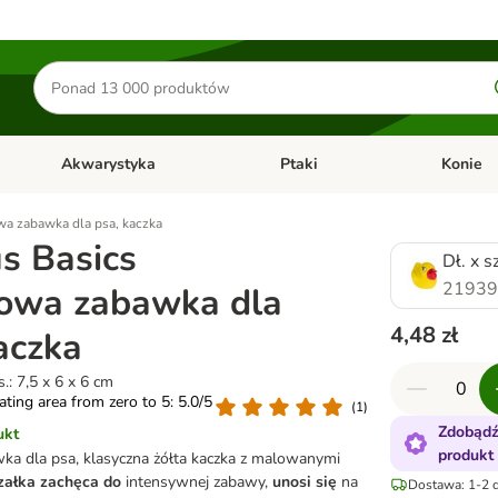
Szukaj
produktów
Akwarystyka
Ptaki
Konie
y
Otwórz menu kategorii: Małe zwierzęta
Otwórz menu kategorii: Akwaryst
Otwórz men
wa zabawka dla psa, kaczka
s Basics
Dł. x s
21939
sowa zabawka dla
4,48 zł
aczka
s.: 7,5 x 6 x 6 cm
rating area from zero to 5: 5.0/5
(
1
)
Zdobądź
ukt
produkt
wka dla psa, klasyczna żółta kaczka z malowanymi
załka zachęca do
intensywnej zabawy,
unosi się
na
Dostawa: 1-2 d