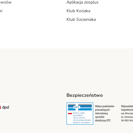
dowców
Aplikacja zooplus
ki
Klub Kociaka
Klub Szczeniaka
Bezpieczeństwo
t® Shipping Method
LEN Paczka Shipping Method
DPD Shipping Method
Security
Securit