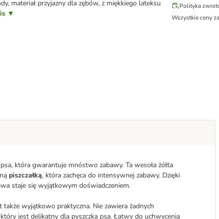
y, materiał przyjazny dla zębów, z miękkiego lateksu
Polityka zwro
pis ▼
Wszystkie ceny z
a psa, która gwarantuje mnóstwo zabawy. Ta wesoła żółta
śną
piszczałką
, która zachęca do intensywnej zabawy. Dzięki
awa staje się wyjątkowym doświadczeniem.
t także wyjątkowo praktyczna. Nie zawiera żadnych
 który jest delikatny dla pyszczka psa. Łatwy do uchwycenia