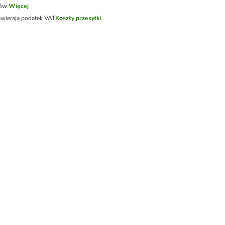
tów
Więcej
awierają podatek VAT
Koszty przesyłki
.