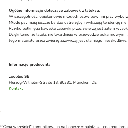
Ogólne informacje dotyczące zabawek z lateksu:
W szczególności opiekunowie młodych psów powinni przy wyborze
Młode psy mają jeszcze bardzo ostre zęby i wykazują tendencję nie t
Ryzyko połknięcia kawałka zabawki przez zwierzę jest zatem wysoki
Dzięki temu, że lateks nie twardnieje w przewodzie pokarmowym i 
tego materiału przez zwierzę zazwyczaj jest dla niego nieszkodliwe.
Informacje producenta
zooplus SE
Herzog-Wilhelm-Straße 18, 80331, München, DE
Kontakt
*"Cena wcześniej" komunikowana na banerze = najniższa cena regularna 