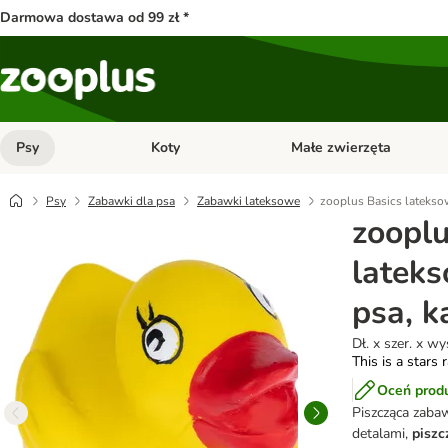
Darmowa dostawa od 99 zł *
Psy
Koty
Małe zwierzęta
Otwórz menu kategorii: Psy
Otwórz menu kategorii: Kot
Psy
Zabawki dla psa
Zabawki lateksowe
zooplus Basics latekso
zooplu
latek
psa, k
Dł. x szer. x wy
This is a stars 
Oceń prod
Piszcząca zaba
detalami,
piszc