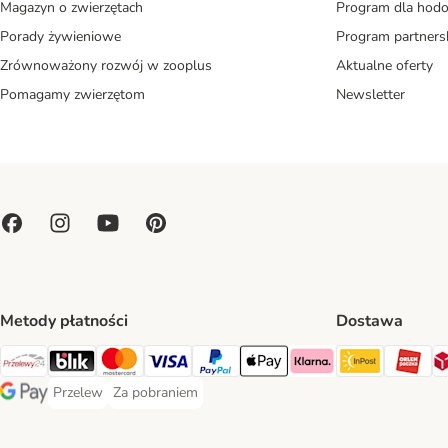
Magazyn o zwierzętach
Program dla ho
Porady żywieniowe
Program partners
Zrównoważony rozwój w zooplus
Aktualne oferty
Pomagamy zwierzętom
Newsletter
Metody płatności
Dostawa
Paczkoma
OR
Przelewy24 Payment Method
Blik Payment Method
MasterCard Payment Method
Visa Payment Method
PayPal Payment Method
Apple Pay Payment Method
Klarna Payment Method
Przelew
Za pobraniem
Przelew Payment Method
Za pobraniem Payment Method
Google Pay Payment Method