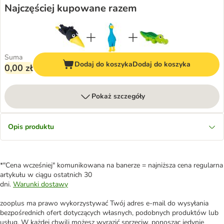
Najczęściej kupowane razem
Suma
Dodaj do koszyka
Dodaj do koszyka
0,00 zł
Pokaż szczegóły
Opis produktu
*"Cena wcześniej" komunikowana na banerze = najniższa cena regularna
artykułu w ciągu ostatnich 30
dni.
Warunki dostawy
zooplus ma prawo wykorzystywać Twój adres e-mail do wysyłania
bezpośrednich ofert dotyczących własnych, podobnych produktów lub
usług. W każdej chwili możesz wyrazić sprzeciw, ponosząc jedynie