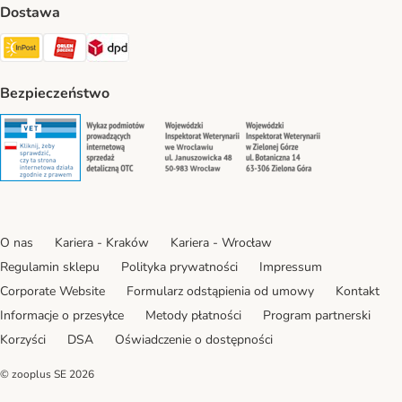
Dostawa
Paczkomat® Shipping Method
ORLEN Paczka Shipping Method
DPD Shipping Method
Bezpieczeństwo
Security
Security
Security
Security
O nas
Kariera - Kraków
Kariera - Wrocław
Regulamin sklepu
Polityka prywatności
Impressum
Corporate Website
Formularz odstąpienia od umowy
Kontakt
Informacje o przesyłce
Metody płatności
Program partnerski
Korzyści
DSA
Oświadczenie o dostępności
© zooplus SE
2026