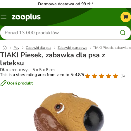
Darmowa dostawa od 99 zł *
Menu
Szukaj
produktów
Psy
Zabawki dla psa
Zabawki pluszowe
TIAKI Piesek, zabawka d
TIAKI Piesek, zabawka dla psa z
lateksu
Dł. x szer. x wys.: 5 x 5 x 8 cm
This is a stars rating area from zero to 5: 4.8/5
(
6
)
Oceń produkt