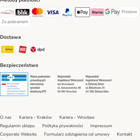
Metody płatności
Przelew
Przelew 
Przelewy24 Payment Method
Blik Payment Method
MasterCard Payment Method
Visa Payment Method
PayPal Payment Method
Apple Pay Payment Method
Klarna Payment Method
Google Pay Paym
Za pobraniem
Za pobraniem Payment Method
Dostawa
Paczkomat® Shipping Method
ORLEN Paczka Shipping Method
DPD Shipping Method
Bezpieczeństwo
Security
Security
Security
Security
O nas
Kariera - Kraków
Kariera - Wrocław
Regulamin sklepu
Polityka prywatności
Impressum
Corporate Website
Formularz odstąpienia od umowy
Kontakt