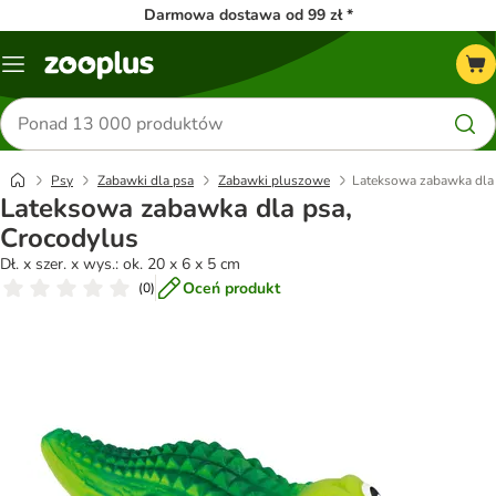
Darmowa dostawa od 99 zł *
Menu
Szukaj
produktów
Psy
Zabawki dla psa
Zabawki pluszowe
Lateksowa zabawka dla 
Lateksowa zabawka dla psa,
Crocodylus
Dł. x szer. x wys.: ok. 20 x 6 x 5 cm
Oceń produkt
(
0
)