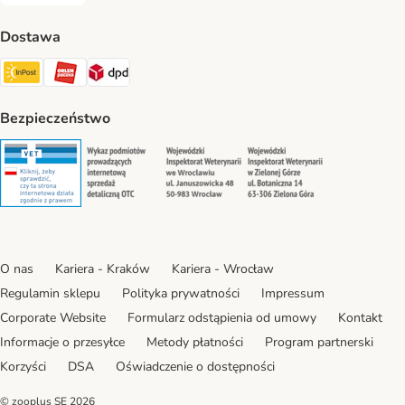
Dostawa
Paczkomat® Shipping Method
ORLEN Paczka Shipping Method
DPD Shipping Method
Bezpieczeństwo
Security
Security
Security
Security
O nas
Kariera - Kraków
Kariera - Wrocław
Regulamin sklepu
Polityka prywatności
Impressum
Corporate Website
Formularz odstąpienia od umowy
Kontakt
Informacje o przesyłce
Metody płatności
Program partnerski
Korzyści
DSA
Oświadczenie o dostępności
© zooplus SE
2026