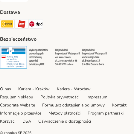
Dostawa
Paczkomat® Shipping Method
ORLEN Paczka Shipping Method
DPD Shipping Method
Bezpieczeństwo
Security
Security
Security
Security
O nas
Kariera - Kraków
Kariera - Wrocław
Regulamin sklepu
Polityka prywatności
Impressum
Corporate Website
Formularz odstąpienia od umowy
Kontakt
Informacje o przesyłce
Metody płatności
Program partnerski
Korzyści
DSA
Oświadczenie o dostępności
© zooplus SE
2026