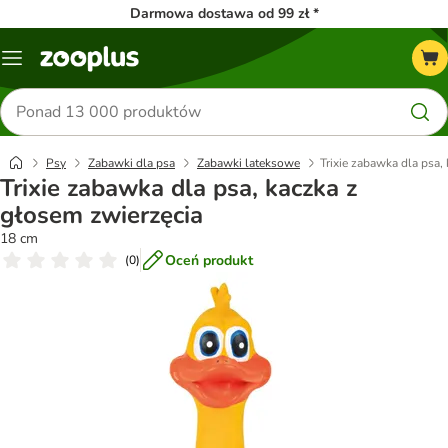
Darmowa dostawa od 99 zł *
Menu
Szukaj
produktów
Psy
Zabawki dla psa
Zabawki lateksowe
Trixie zabawka dla psa,
Trixie zabawka dla psa, kaczka z
głosem zwierzęcia
18 cm
Oceń produkt
(
0
)