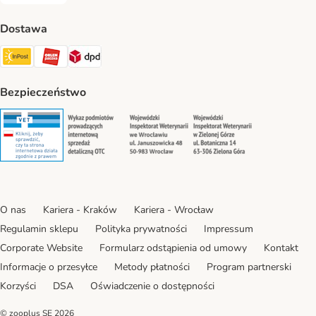
Dostawa
Paczkomat® Shipping Method
ORLEN Paczka Shipping Method
DPD Shipping Method
Bezpieczeństwo
Security
Security
Security
Security
O nas
Kariera - Kraków
Kariera - Wrocław
Regulamin sklepu
Polityka prywatności
Impressum
Corporate Website
Formularz odstąpienia od umowy
Kontakt
Informacje o przesyłce
Metody płatności
Program partnerski
Korzyści
DSA
Oświadczenie o dostępności
© zooplus SE
2026