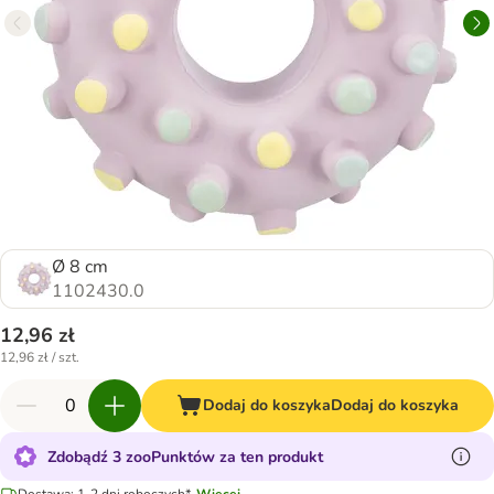
Ø 8 cm
1102430.0
12,96 zł
12,96 zł / szt.
Dodaj do koszyka
Dodaj do koszyka
Zdobądź 3 zooPunktów za ten produkt
Dostawa: 1-2 dni roboczych*.
Więcej