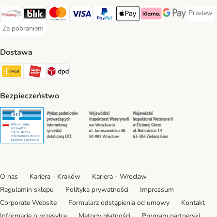
Przelew
Przelew 
Przelewy24 Payment Method
Blik Payment Method
MasterCard Payment Method
Visa Payment Method
PayPal Payment Method
Apple Pay Payment Method
Klarna Payment Method
Google Pay Paym
Za pobraniem
Za pobraniem Payment Method
Dostawa
Paczkomat® Shipping Method
ORLEN Paczka Shipping Method
DPD Shipping Method
Bezpieczeństwo
Security
Security
Security
Security
O nas
Kariera - Kraków
Kariera - Wrocław
Regulamin sklepu
Polityka prywatności
Impressum
Corporate Website
Formularz odstąpienia od umowy
Kontakt
Informacje o przesyłce
Metody płatności
Program partnerski