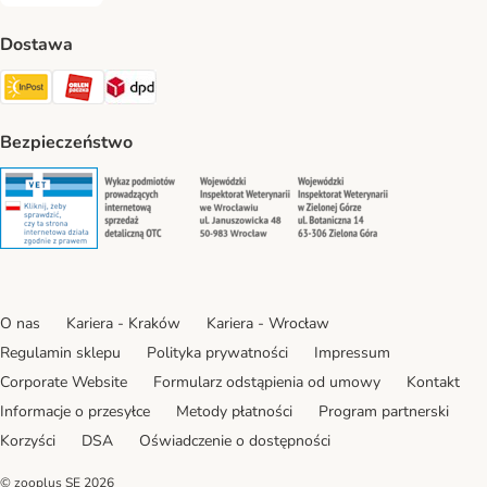
Dostawa
Paczkomat® Shipping Method
ORLEN Paczka Shipping Method
DPD Shipping Method
Bezpieczeństwo
Security
Security
Security
Security
O nas
Kariera - Kraków
Kariera - Wrocław
Regulamin sklepu
Polityka prywatności
Impressum
Corporate Website
Formularz odstąpienia od umowy
Kontakt
Informacje o przesyłce
Metody płatności
Program partnerski
Korzyści
DSA
Oświadczenie o dostępności
© zooplus SE
2026