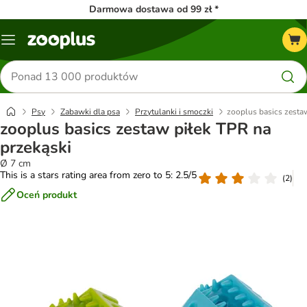
Darmowa dostawa od 99 zł *
Menu
Szukaj
produktów
Psy
Zabawki dla psa
Przytulanki i smoczki
zooplus basics zesta
zooplus basics zestaw piłek TPR na
przekąski
Ø 7 cm
This is a stars rating area from zero to 5: 2.5/5
(
2
)
Oceń produkt