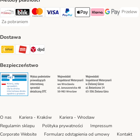
Metody płatności
Przelew
Przelew 
Przelewy24 Payment Method
Blik Payment Method
MasterCard Payment Method
Visa Payment Method
PayPal Payment Method
Apple Pay Payment Method
Klarna Payment Method
Google Pay Paym
Za pobraniem
Za pobraniem Payment Method
Dostawa
Paczkomat® Shipping Method
ORLEN Paczka Shipping Method
DPD Shipping Method
Bezpieczeństwo
Security
Security
Security
Security
O nas
Kariera - Kraków
Kariera - Wrocław
Regulamin sklepu
Polityka prywatności
Impressum
Corporate Website
Formularz odstąpienia od umowy
Kontakt