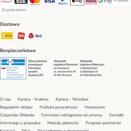
Przelew
Przelew 
Przelewy24 Payment Method
Blik Payment Method
MasterCard Payment Method
Visa Payment Method
PayPal Payment Method
Apple Pay Payment Method
Klarna Payment Method
Google Pay Paym
Za pobraniem
Za pobraniem Payment Method
Dostawa
Paczkomat® Shipping Method
ORLEN Paczka Shipping Method
DPD Shipping Method
Bezpieczeństwo
Security
Security
Security
Security
O nas
Kariera - Kraków
Kariera - Wrocław
Regulamin sklepu
Polityka prywatności
Impressum
Corporate Website
Formularz odstąpienia od umowy
Kontakt
Informacje o przesyłce
Metody płatności
Program partnerski
Korzyści
DSA
Oświadczenie o dostępności