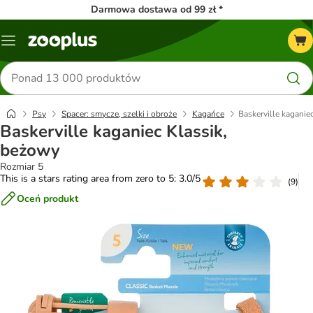
Darmowa dostawa od 99 zł *
Menu
Szukaj
produktów
Psy
Spacer: smycze, szelki i obroże
Kagańce
Baskerville kaganie
Baskerville kaganiec Klassik,
beżowy
Rozmiar 5
This is a stars rating area from zero to 5: 3.0/5
(
9
)
Oceń produkt