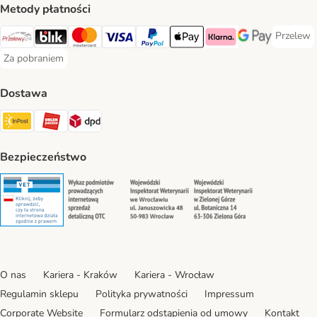
Metody płatności
Przelew
Przelew 
Przelewy24 Payment Method
Blik Payment Method
MasterCard Payment Method
Visa Payment Method
PayPal Payment Method
Apple Pay Payment Method
Klarna Payment Method
Google Pay Paym
Za pobraniem
Za pobraniem Payment Method
Dostawa
Paczkomat® Shipping Method
ORLEN Paczka Shipping Method
DPD Shipping Method
Bezpieczeństwo
Security
Security
Security
Security
O nas
Kariera - Kraków
Kariera - Wrocław
Regulamin sklepu
Polityka prywatności
Impressum
Corporate Website
Formularz odstąpienia od umowy
Kontakt