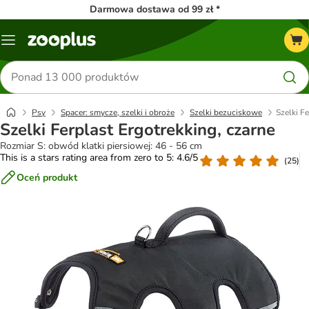
Darmowa dostawa od 99 zł *
Menu
Szukaj
produktów
Psy
Spacer: smycze, szelki i obroże
Szelki bezuciskowe
Szelki Fe
Szelki Ferplast Ergotrekking, czarne
Rozmiar S: obwód klatki piersiowej: 46 - 56 cm
This is a stars rating area from zero to 5: 4.6/5
(
25
)
Oceń produkt