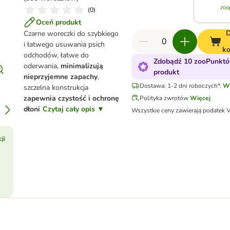
(
0
)
Oceń produkt
Czarne woreczki do szybkiego
i łatwego usuwania psich
k
odchodów, łatwe do
Zdobądź 10 zooPunktó
oderwania,
minimalizują
produkt
nieprzyjemne zapachy
,
Dostawa: 1-2 dni roboczych*.
Wi
szczelna konstrukcja
zapewnia czystość i ochronę
Polityka zwrotów
Więcej
dłoni
Czytaj cały opis ▼
Wszystkie ceny zawierają podatek 
ji