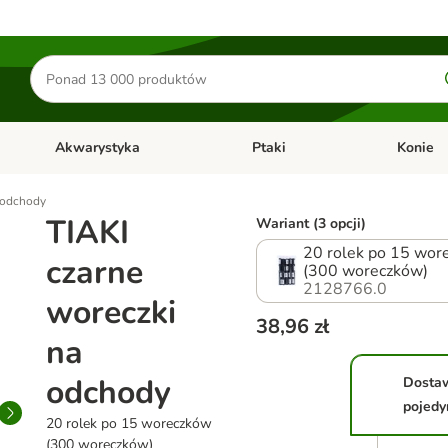
Szukaj
produktów
Akwarystyka
Ptaki
Konie
y
Otwórz menu kategorii: Małe zwierzęta
Otwórz menu kategorii: Akwaryst
Otwórz men
 odchody
TIAKI
Wariant (3 opcji)
20 rolek po 15 wor
czarne
(300 woreczków)
2128766.0
woreczki
38,96 zł
na
odchody
Dosta
pojedy
20 rolek po 15 woreczków
(300 woreczków)