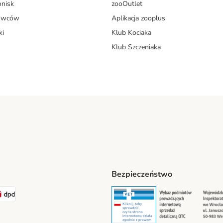
onisk
zooOutlet
dowców
Aplikacja zooplus
ki
Klub Kociaka
Klub Szczeniaka
Bezpieczeństwo
t® Shipping Method
LEN Paczka Shipping Method
DPD Shipping Method
Security
Securit