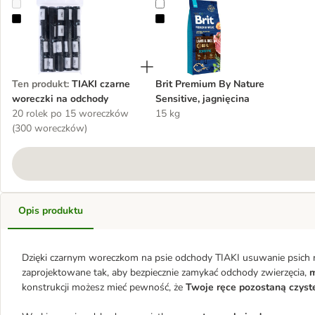
TIAKI czarne woreczki na odchody
Brit Premium By Nature Sensitive, 
Ten produkt
:
TIAKI czarne
Brit Premium By Nature
woreczki na odchody
Sensitive, jagnięcina
20 rolek po 15 woreczków
15 kg
(300 woreczków)
Opis produktu
Dzięki czarnym woreczkom na psie odchody TIAKI usuwanie psich nie
zaprojektowane tak, aby bezpiecznie zamykać odchody zwierzęcia,
m
konstrukcji możesz mieć pewność, że
Twoje ręce pozostaną czyste 