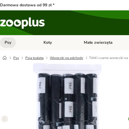
Darmowa dostawa od 99 zł *
Psy
Koty
Małe zwierzęta
Otwórz menu kategorii: Psy
Otwórz menu kategorii: Kot
Psy
Psia toaleta
Woreczki na odchody
TIAKI czarne woreczki na