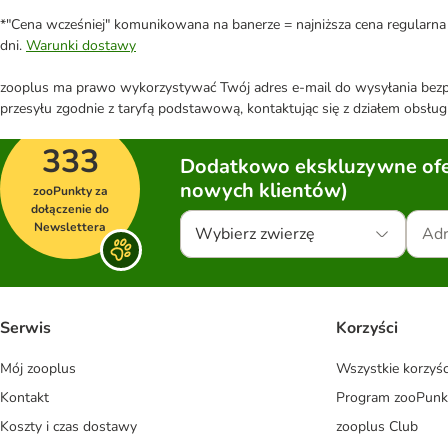
*"Cena wcześniej" komunikowana na banerze = najniższa cena regularna 
dni.
Warunki dostawy
zooplus ma prawo wykorzystywać Twój adres e-mail do wysyłania bezpo
przesyłu zgodnie z taryfą podstawową, kontaktując się z działem obsługi
333
Dodatkowo ekskluzywne ofer
nowych klientów)
zooPunkty za
dołączenie do
Newslettera
Wybierz zwierzę
Serwis
Korzyści
Mój zooplus
Wszystkie korzyśc
Kontakt
Program zooPunk
Koszty i czas dostawy
zooplus Club