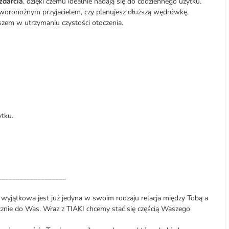
zdarcia
, dzięki czemu idealnie nadają się do codziennego użytku.
czworonożnym przyjacielem, czy planujesz dłuższą wędrówkę,
zem w utrzymaniu czystości otoczenia.
tku.
___________________
o wyjątkowa jest już jedyna w swoim rodzaju relacja między Tobą a
znie do Was. Wraz z TIAKI chcemy stać się częścią Waszego