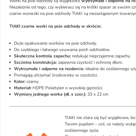
Worki na psie odchody są wyjątkowo
wytrzymałe i odporne na ro
Niezależnie od tego, czy wybierasz się na krótki spacer ze swoim 
czarne woreczki na psie odchody TIAKI są niezastąpionym towarzys
TIAKI czarne worki na psie odchody w skrócie:
Duże opakowanie worków na psie odchody.
Do szybkiego i łatwego usuwania psich odchodów.
Skuteczna kontrola zapachu:
redukuje nieprzyjemne zapachy.
Szczelna konstrukcja:
zapewnia czystość i ochronę dłoni.
Wytrzymałe i odporne na rozdarcia:
idealne do codziennego uży
Pomagają utrzymać środowisko w czystości.
Kolor:
czarny.
Materiał:
HDPE Polietylen o wysokiej gęstości.
Wymiary jednego worka (dł. x szer.):
33 x 22 cm
___________________________________________________________
TIAKI nie stara się być wyjątkowe, b
Twoim pupilem – coś, co należy wyłąc
codziennego życia.