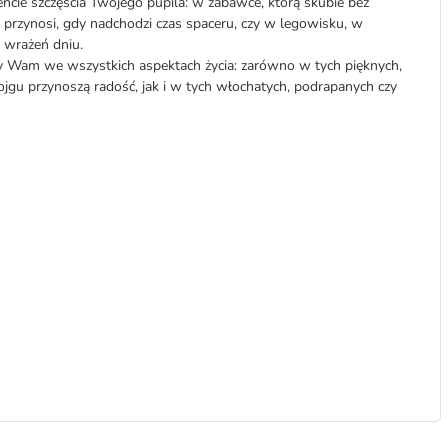
ie szczęścia Twojego pupila: w zabawce, którą skubie bez
e przynosi, gdy nadchodzi czas spaceru, czy w legowisku, w
 wrażeń dniu.
y Wam we wszystkich aspektach życia: zarówno w tych pięknych,
gu przynoszą radość, jak i w tych włochatych, podrapanych czy