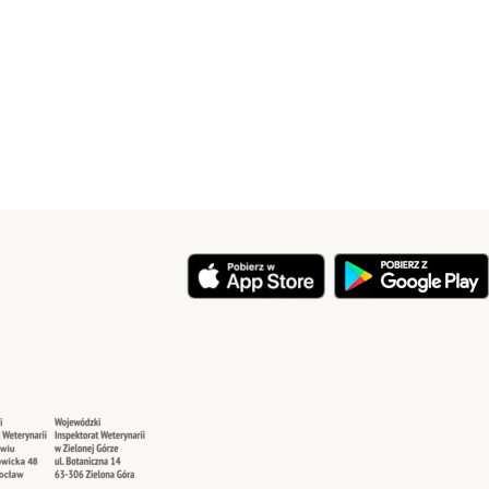
y
Security
Security