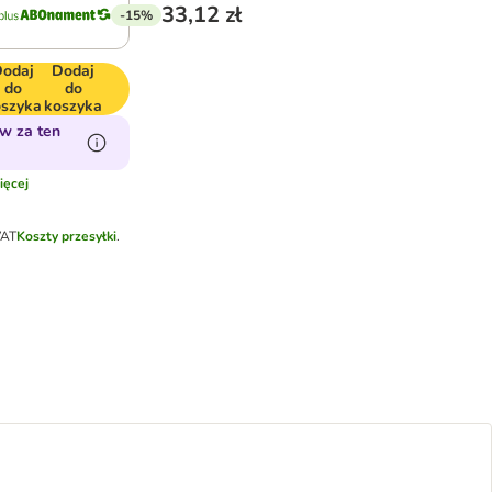
33,12 zł
-15%
Dodaj
Dodaj
do
do
oszyka
koszyka
w za ten
ęcej
VAT
Koszty przesyłki
.