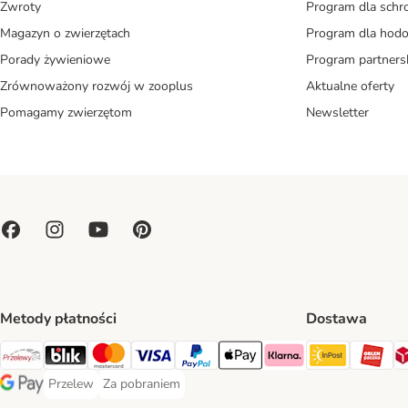
Zwroty
Program dla schr
Magazyn o zwierzętach
Program dla ho
Porady żywieniowe
Program partners
Zrównoważony rozwój w zooplus
Aktualne oferty
Pomagamy zwierzętom
Newsletter
Metody płatności
Dostawa
Paczkoma
OR
Przelewy24 Payment Method
Blik Payment Method
MasterCard Payment Method
Visa Payment Method
PayPal Payment Method
Apple Pay Payment Method
Klarna Payment Method
Przelew
Za pobraniem
Przelew Payment Method
Za pobraniem Payment Method
Google Pay Payment Method