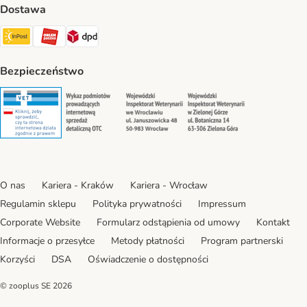
Dostawa
Paczkomat® Shipping Method
ORLEN Paczka Shipping Method
DPD Shipping Method
Bezpieczeństwo
Security
Security
Security
Security
O nas
Kariera - Kraków
Kariera - Wrocław
Regulamin sklepu
Polityka prywatności
Impressum
Corporate Website
Formularz odstąpienia od umowy
Kontakt
Informacje o przesyłce
Metody płatności
Program partnerski
Korzyści
DSA
Oświadczenie o dostępności
© zooplus SE
2026