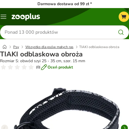
Darmowa dostawa od 99 zł *
Menu
Szukaj
produktów
Psy
Wszystko dla psów małych ras
TIAKI odblaskowa obroża
TIAKI odblaskowa obroża
Rozmiar S: obwód szyi 25 - 35 cm, szer. 15 mm
Oceń produkt
(
0
)