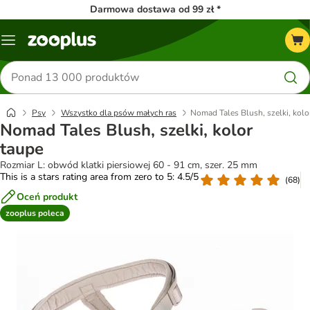
Darmowa dostawa od 99 zł *
Menu
Szukaj
produktów
Psy
Wszystko dla psów małych ras
Nomad Tales Blush, szelki, kolo
Nomad Tales Blush, szelki, kolor
taupe
Rozmiar L: obwód klatki piersiowej 60 - 91 cm, szer. 25 mm
This is a stars rating area from zero to 5: 4.5/5
(
68
)
Oceń produkt
zooplus poleca