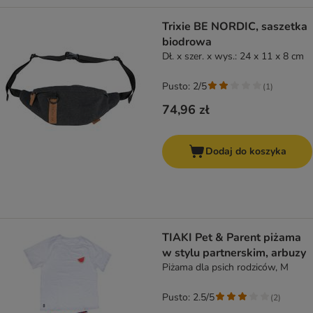
Trixie BE NORDIC, saszetka
biodrowa
Dł. x szer. x wys.: 24 x 11 x 8 cm
Pusto: 2/5
(
1
)
74,96 zł
Dodaj do koszyka
TIAKI Pet & Parent piżama
w stylu partnerskim, arbuzy
Piżama dla psich rodziców, M
Pusto: 2.5/5
(
2
)