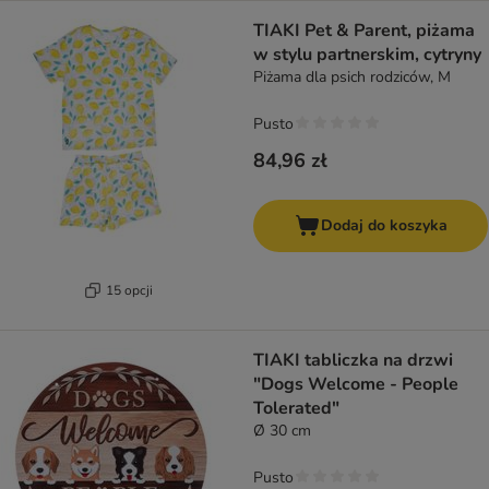
TIAKI Pet & Parent, piżama
w stylu partnerskim, cytryny
Piżama dla psich rodziców, M
Pusto
84,96 zł
Dodaj do koszyka
15 opcji
TIAKI tabliczka na drzwi
"Dogs Welcome - People
Tolerated"
Ø 30 cm
Pusto