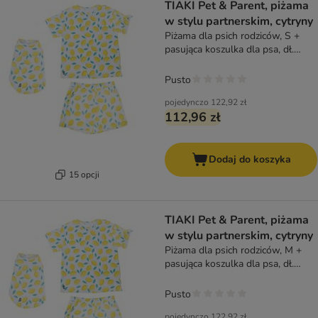
TIAKI Pet & Parent, piżama
w stylu partnerskim, cytryny
Piżama dla psich rodziców, S +
pasująca koszulka dla psa, dł.
grzbietu 45 cm
Pusto
pojedynczo
122,92 zł
112,96 zł
Dodaj do koszyka
15 opcji
TIAKI Pet & Parent, piżama
w stylu partnerskim, cytryny
Piżama dla psich rodziców, M +
pasująca koszulka dla psa, dł.
grzbietu 45 cm
Pusto
pojedynczo
122,92 zł