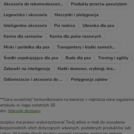
Akcesoria do rekonwalescencji
Produkty przeciw pasożytom
Legowiska i akcesoria
Maszynki i pielęgnacja
Inteligentne akcesoria
Psi rodzice
Ubranka dla psa
Karma dla seniorów
Karma dla psów rasowych
Miski i poidełka dla psa
Transportery i klatki samochodowe
Środki uspokajające dla psa
Buda dla psa
Trening i agility
Zabawki na inteligencję
Klatki domowe, wybiegi, bramki i rampy
Odświeżacze i akcesoria do sprzątania
Pielęgnacja zębów
*"Cena wcześniej" komunikowana na banerze = najniższa cena regularna
artykułu w ciągu ostatnich 30
dni.
Warunki dostawy
zooplus ma prawo wykorzystywać Twój adres e-mail do wysyłania
bezpośrednich ofert dotyczących własnych, podobnych produktów lub
usług. W każdej chwili możesz wyrazić sprzeciw, ponosząc jedynie