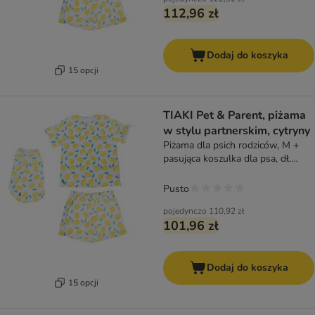
112,96 zł
Dodaj do koszyka
15 opcji
TIAKI Pet & Parent, piżama
w stylu partnerskim, cytryny
Piżama dla psich rodziców, M +
pasująca koszulka dla psa, dł.
grzbietu 35 cm
Pusto
pojedynczo
110,92 zł
101,96 zł
Dodaj do koszyka
15 opcji