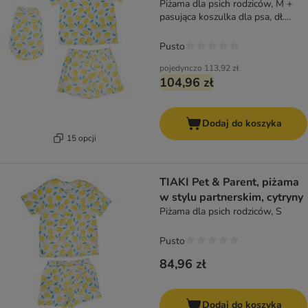
Piżama dla psich rodziców, M +
pasująca koszulka dla psa, dł.
grzbietu 40 cm
Pusto
pojedynczo
113,92 zł
104,96 zł
Dodaj do koszyka
15 opcji
TIAKI Pet & Parent, piżama
w stylu partnerskim, cytryny
Piżama dla psich rodziców, S
Pusto
84,96 zł
Dodaj do koszyka