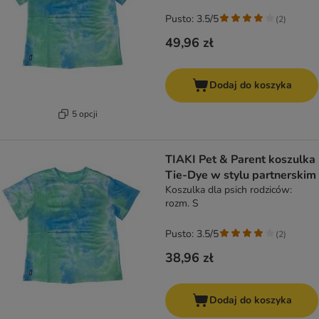
Pusto: 3.5/5
(
2
)
49,96 zł
Dodaj do koszyka
5 opcji
TIAKI Pet & Parent koszulka
Tie-Dye w stylu partnerskim
Koszulka dla psich rodziców:
rozm. S
Pusto: 3.5/5
(
2
)
38,96 zł
Dodaj do koszyka