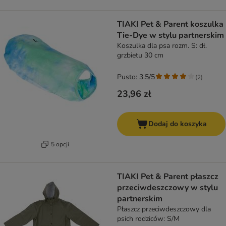
TIAKI Pet & Parent koszulka
Tie-Dye w stylu partnerskim
Koszulka dla psa rozm. S: dł.
grzbietu 30 cm
Pusto: 3.5/5
(
2
)
23,96 zł
Dodaj do koszyka
5 opcji
TIAKI Pet & Parent płaszcz
przeciwdeszczowy w stylu
partnerskim
Płaszcz przeciwdeszczowy dla
psich rodziców: S/M