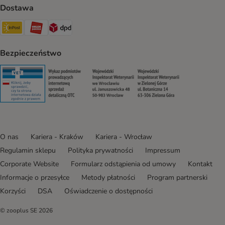
Dostawa
Paczkomat® Shipping Method
ORLEN Paczka Shipping Method
DPD Shipping Method
Bezpieczeństwo
Security
Security
Security
Security
O nas
Kariera - Kraków
Kariera - Wrocław
Regulamin sklepu
Polityka prywatności
Impressum
Corporate Website
Formularz odstąpienia od umowy
Kontakt
Informacje o przesyłce
Metody płatności
Program partnerski
Korzyści
DSA
Oświadczenie o dostępności
© zooplus SE
2026