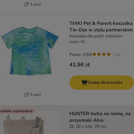
5 opcji
TIAKI Pet & Parent koszulka
Tie-Dye w stylu partnerskim
Koszulka dla psich rodziców:
rozm. M
Pusto: 3.5/5
(
2
)
41,96 zł
Dodaj do koszyka
5 opcji
rodukt wyprzedany
HUNTER torba na ramię, na
przysmaki Alva
Dł. 20 x szer. 20 cm