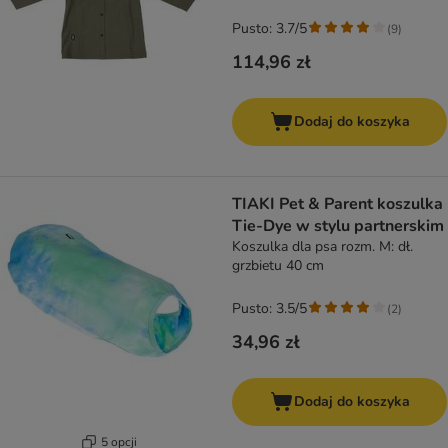
Pusto: 3.7/5
(
9
)
114,96 zł
Dodaj do koszyka
TIAKI Pet & Parent koszulka
Tie-Dye w stylu partnerskim
Koszulka dla psa rozm. M: dł.
grzbietu 40 cm
Pusto: 3.5/5
(
2
)
34,96 zł
Dodaj do koszyka
5 opcji