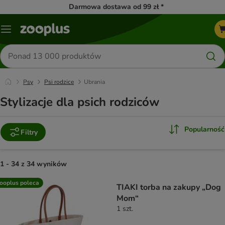
Darmowa dostawa od 99 zł *
Menu
Szukaj
produktów
Psy
Psi rodzice
Ubrania
Stylizacje dla psich rodziców
Popularność
Filtry
1 - 34 z 34 wyników
product items have been changed
ooplus poleca
TIAKI torba na zakupy „Dog
Mom“
1 szt.