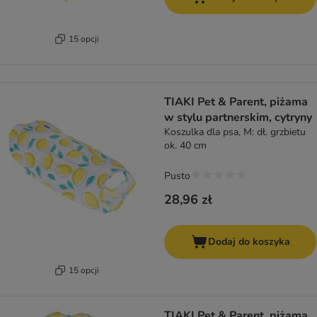
15 opcji
TIAKI Pet & Parent, piżama
w stylu partnerskim, cytryny
Koszulka dla psa, M: dł. grzbietu
ok. 40 cm
Pusto
28,96 zł
Dodaj do koszyka
15 opcji
TIAKI Pet & Parent, piżama