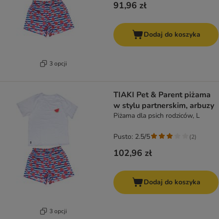
91,96 zł
Dodaj do koszyka
3 opcji
TIAKI Pet & Parent piżama
w stylu partnerskim, arbuzy
Piżama dla psich rodziców, L
Pusto: 2.5/5
(
2
)
102,96 zł
Dodaj do koszyka
3 opcji