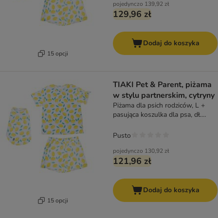
pojedynczo
139,92 zł
129,96 zł
Dodaj do koszyka
15 opcji
TIAKI Pet & Parent, piżama
w stylu partnerskim, cytryny
Piżama dla psich rodziców, L +
pasująca koszulka dla psa, dł.
grzbietu 40 cm
Pusto
pojedynczo
130,92 zł
121,96 zł
Dodaj do koszyka
15 opcji