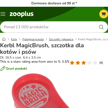
Darmowa dostawa od 99 zł *
Menu
Szukaj
produktów
Koty
Pielęgnacja kota
Szczotki i rękawice
Kerbl MagicBrush, szc
Kerbl MagicBrush, szczotka dla
kotów i psów
Dł. 16,5 x szer. 6,4 x 3,5 cm
This is a stars rating area from zero to 5: 3.3/5
(
8
)
Oceń produkt