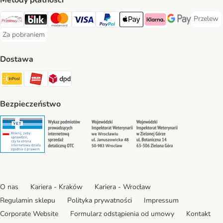
Metody płatności
Przelew
Przelew 
Przelewy24 Payment Method
Blik Payment Method
MasterCard Payment Method
Visa Payment Method
PayPal Payment Method
Apple Pay Payment Method
Klarna Payment Method
Google Pay Paym
Za pobraniem
Za pobraniem Payment Method
Dostawa
Paczkomat® Shipping Method
ORLEN Paczka Shipping Method
DPD Shipping Method
Bezpieczeństwo
Security
Security
Security
Security
O nas
Kariera - Kraków
Kariera - Wrocław
Regulamin sklepu
Polityka prywatności
Impressum
Corporate Website
Formularz odstąpienia od umowy
Kontakt