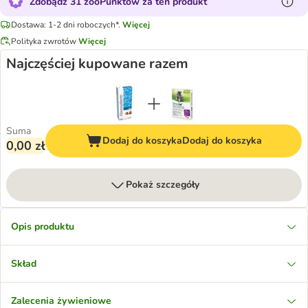
Zdobądź 31 zooPunktów za ten produkt
Dostawa: 1-2 dni roboczych*.
Więcej
Polityka zwrotów
Więcej
Najczęściej kupowane razem
Suma
Dodaj do koszyka
Dodaj do koszyka
0,00 zł
Pokaż szczegóły
Opis produktu
Skład
Zalecenia żywieniowe