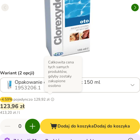
Całkowita cena
tych samych
produktów,
Wariant (2 opcji)
gdyby zostały
zakupione
Opakowanie ekonomiczne: 2 x 150 ml
osobno
1953206.1
-4.59%
pojedynczo
129,92 zł
123,96 zł
413,20 zł / l
Dodaj do koszyka
Dodaj do koszyka